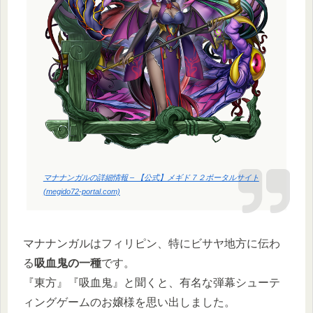
マナナンガルの詳細情報 – 【公式】メギド７２ポータルサイト
(megido72-portal.com)
マナナンガルはフィリピン、特にビサヤ地方に伝わ
る
吸血鬼の一種
です。
『東方』『吸血鬼』と聞くと、有名な弾幕シューテ
ィングゲームのお嬢様を思い出しました。