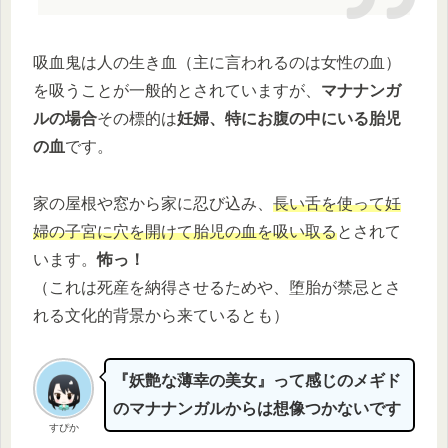
吸血鬼は人の生き血（主に言われるのは女性の血）
を吸うことが一般的とされていますが、
マナナンガ
ルの場合
その標的は
妊婦、特にお腹の中にいる胎児
の血
です。
家の屋根や窓から家に忍び込み、
長い舌を使って妊
婦の子宮に穴を開けて胎児の血を吸い取る
とされて
います。
怖っ！
（これは死産を納得させるためや、堕胎が禁忌とさ
れる文化的背景から来ているとも）
『妖艶な薄幸の美女』って感じのメギド
のマナナンガルからは想像つかないです
すぴか