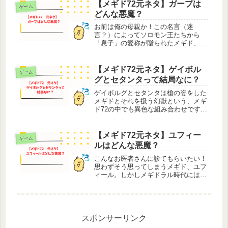
にウァラクが『ちゃん』呼びします
【メギド72元ネタ】ガープは
ゲーム
が、母性溢れるお姉さんキャラから言
どんな悪魔？
われるのと...
お前は俺の母親か！この名言（迷
言？）によってソロモン王たちから
「息子」の愛称が贈られたメギド、ガ
ープ。転生日がメギドのリリース日、
専用オーブが強い、イベントで結婚式
を挙げる、キャラソンもある、子供が
【メギド72元ネタ】ゲイボル
ゲーム
できると、公式でもかなり愛されてい
グとセタンタって結局なに？
るキャラ...
ゲイボルグとセタンタは槍の姿をした
メギドとそれを扱う幻獣という、メギ
ド72の中でも異色な組み合わせです。
コロッセオと幻影で敵の攻撃を回避し
ながら戦うアタッカー兼タンクとし
て、ハマった時にスキルがどんどん降
【メギド72元ネタ】ユフィー
ゲーム
ってくる様子を見るのは爽快です。チ
ルはどんな悪魔？
ユ...
こんなお医者さんに診てもらいたい！
思わずそう思ってしまうメギド、ユフ
ィール。しかしメギドラル時代には大
ぴらに言えない事を、命令とはいえ行
っていたという、ゆるふわな見た目か
らちょっと想像できない過去を持って
いたりします。まぁ、悪魔だし。しか
し...
スポンサーリンク