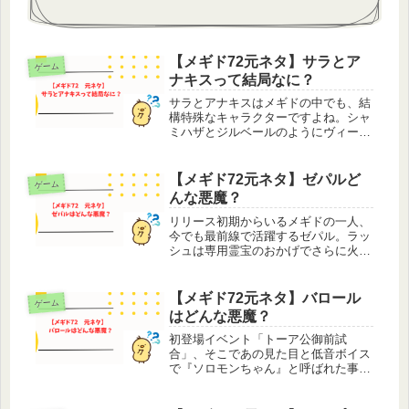
【メギド72元ネタ】サラとア
ゲーム
ナキスって結局なに？
サラとアナキスはメギドの中でも、結
構特殊なキャラクターですよね。シャ
ミハザとジルベールのようにヴィータ
の体に2つの意識があるわけでなく、
サラの髪の毛にアナキスが寄生して、
あのアスモデウスに気に入られている
【メギド72元ネタ】ゼパルど
ゲーム
のですから。そんなサラとアナキスの
んな悪魔？
元...
リリース初期からいるメギドの一人、
今でも最前線で活躍するゼパル。ラッ
シュは専用霊宝のおかげでさらに火力
が出せるようになりましたし、カウン
ターではバーサーク状態での連続攻撃
と状態異常体制・アタック追加が強力
【メギド72元ネタ】バロール
ゲーム
ですが、バーサーク最近使ってない…
はどんな悪魔？
そ...
初登場イベント「トーア公御前試
合」、そこであの見た目と低音ボイス
で『ソロモンちゃん』と呼ばれた事
に、多くのソロモン王を驚かせたであ
ろうメギド、バロール。メギドでは他