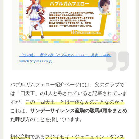
「ウマ娘」、新ウマ娘「バブルガムフェロー」発表 – GAME
Watch (impress.co.jp)
バブルガムフェロー紹介ページには、父のクラブで
は「四天王」の1人と称されていると記載されていま
すが、
この「四天王」とは一体なんのことなのか？
これは、
サンデーサイレンス産駒の駿馬4頭をまとめ
た呼び方
のことを指しています。
初代産駒
である
フジキセキ・ジェニュイン・ダンス