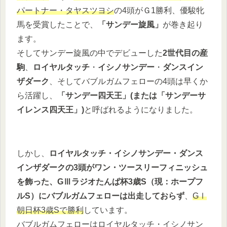
パートナー・タヤスツヨシ
の4頭がＧ1勝利、優駿牝
馬を受賞したことで、
「サンデー旋風」
が巻き起り
ます。
そしてサンデー旋風の中でデビューした
2世代目の産
駒
、
ロイヤルタッチ
・
イシノサンデー
・
ダンスイン
ザダーク
、そしてバブルガムフェローの4頭は早くか
ら活躍し、
「サンデー四天王」(または「サンデーサ
イレンス四天王」)
と呼ばれるようになりました。
しかし、
ロイヤルタッチ・イシノサンデー・ダンス
インザダークの3頭がワン・ツースリーフィニッシュ
を飾った、GⅢラジオたんぱ杯3歳S（現：ホープフ
ルS）にバブルガムフェローは出走しておらず
、
GⅠ
朝日杯3歳Sで勝利
しています。
バブルガムフェローはロイヤルタッチ・イシノサン