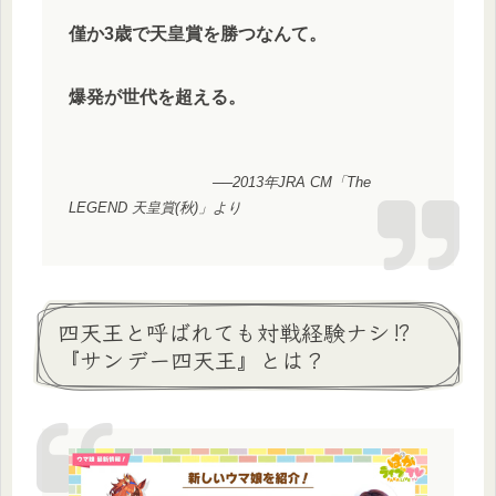
僅か3歳で天皇賞を勝つなんて。
爆発が世代を超える。
──2013年JRA CM「The
LEGEND 天皇賞(秋)」より
四天王と呼ばれても対戦経験ナシ⁉
『サンデー四天王』とは？