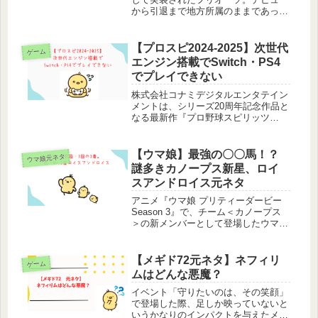
から引退まで地方所属のままであった
ウマ娘はハルウララ以来2人目となり
ます。中央への移籍経験無く、ダート
を主戦場としていた競走馬がモチーフ
【プロスピ2024-2025】次世代
ゲーム
なのでどんな馬なのかよくわからな...
エンジン搭載でSwitch・PS4
でプレイできない
株式会社コナミデジタルエンタテイン
メントは、シリーズ20周年記念作品と
なる最新作『プロ野球スピリッツ
2024-2025』を2024年に発売すること
を発表しました。対応プラットフォー
ムはプレイステーション5（PS5）と
【ウマ娘】最強の〇〇馬！？
ウマ娘元ネタ
Steamで、ニンテンド...
謎多きカノープス新星、ロイ
スアンドロイス元ネタ
アニメ『ウマ娘 プリティーダービー
Season 3』で、チーム＜カノープス
＞の新メンバーとして登場したウマ
娘、ロイスアンドロイス。当初は名前
が「ス」しか明かされず、ファンの間
で様々な憶測を呼びました。彼女のモ
【メギド72元ネタ】ネフィリ
ゲーム
チーフとなったのは、重賞未勝利...
ムはどんな悪魔？
イベント「守りたいのは、その笑顔」
で登場した際、足しか映っていないと
いうかなりのインパクトを与えたメギ