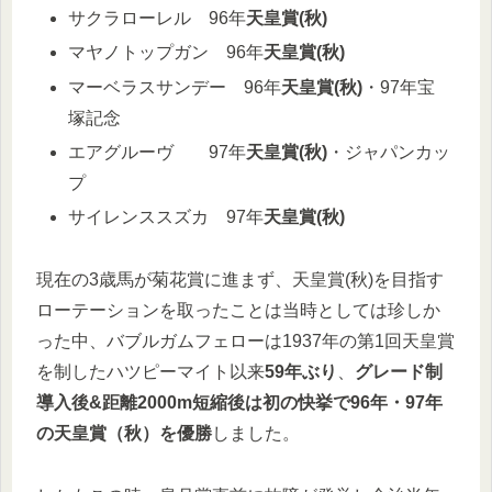
サクラローレル 96年
天皇賞(秋)
マヤノトップガン 96年
天皇賞(秋)
マーベラスサンデー 96年
天皇賞(秋)
・97年宝
塚記念
エアグルーヴ 97年
天皇賞(秋)
・ジャパンカッ
プ
サイレンススズカ 97年
天皇賞(秋)
現在の3歳馬が菊花賞に進まず、天皇賞(秋)を目指す
ローテーションを取ったことは当時としては珍しか
った中、バブルガムフェローは1937年の第1回天皇賞
を制したハツピーマイト以来
59年ぶり
、
グレード制
導入後&距離2000m短縮後は初の快挙で96年・97年
の天皇賞（秋）を優勝
しました。