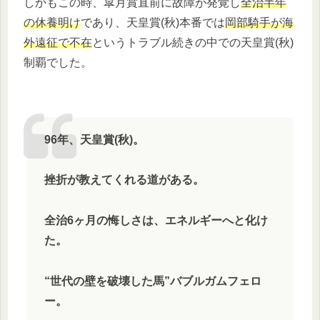
しかもこの時、皐月賞直前に故障が発覚し
全治半年
の休養明け
であり、天皇賞(秋)本番では
岡部騎手が海
外遠征で不在
というトラブル続きの中での天皇賞(秋)
制覇でした。
96年、天皇賞(秋)。
挫折が教えてくれる道がある。
全治6ヶ月の悔しさは、エネルギーへと化け
た。
“世代の壁を破壊した馬”バブルガムフェロ
ー。