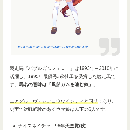
https://umamusume.jp/character/bubblegumfellow
競走馬『バブルガムフェロー』は1993年～2010年に
活躍し、1995年最優秀3歳牡馬を受賞した競走馬で
す。
馬名の意味は『風船ガムを噛む奴』
。
エアグルーヴ・シンコウウインディと同期
であり、
史実で対戦経験のあるウマ娘は以下の6人です。
ナイスネイチャ 96年
天皇賞(秋)