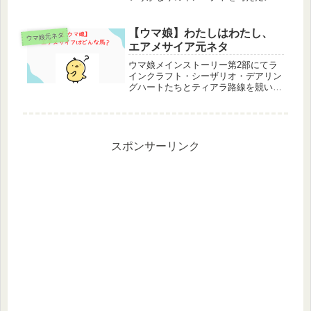
ド、ネフィリム。巨大化・全域かばう
はおもしろい性能なのですが、2ター
ンはちょっと短すぎません？せめて巨
【ウマ娘】わたしはわたし、
ウマ娘元ネタ
大化だけでも3ターンになれば…バー
エアメサイア元ネタ
ス...
ウマ娘メインストーリー第2部にてラ
インクラフト・シーザリオ・デアリン
グハートたちとティアラ路線を競い合
ったエアメサイア。母がティアラ路線
で活躍したものの1着を逃してしまっ
たことから、その無念を晴らすために
自身もトリプルティアラへ進んでいく
姿...
スポンサーリンク