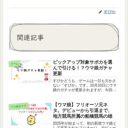
すぴか
関連記事
ピックアップ対象サポカを選
ゲーム
んで引ける！？ウマ娘ガチャ
更新
すぴかどうも、ゲームは一日も欠かさ
ない『すぴか』です。10月10日にウマ
娘のガチャが更新されますが、今回は
いつもと仕様が変わっています。どど
ど、どういうこと！？更新されたガチ
ャでは育成ウマ娘のピックアップは無
【ウマ娘】フリオーソ元ネ
ウマ娘元ネタ
く、サポカは今での復刻ガチャです...
タ。デビューから引退まで、
地方競馬所属の船橋競馬の雄
2025年が始まって、初の新規ウマ娘と
して実装されたフリオーソ。デビュー