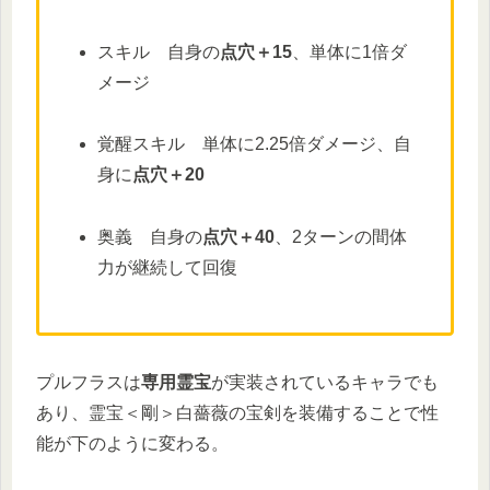
スキル 自身の
点穴＋15
、単体に1倍ダ
メージ
覚醒スキル 単体に2.25倍ダメージ、自
身に
点穴＋20
奥義 自身の
点穴＋40
、2ターンの間体
力が継続して回復
プルフラスは
専用霊宝
が実装されているキャラでも
あり、霊宝＜剛＞白薔薇の宝剣を装備することで性
能が下のように変わる。