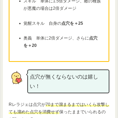
スキル 単体に1.5倍ダメージ、敵の種族
が悪魔の場合は2倍ダメージ
覚醒スキル 自身の
点穴を＋25
奥義 単体に2倍ダメージ、さらに
点穴
を＋20
点穴が無くならないのは嬉し
い！
Rレラジェは点穴が
70まで溜まるまではいくら攻撃し
ても溜めた点穴を消費せず
保ったままでいられるの