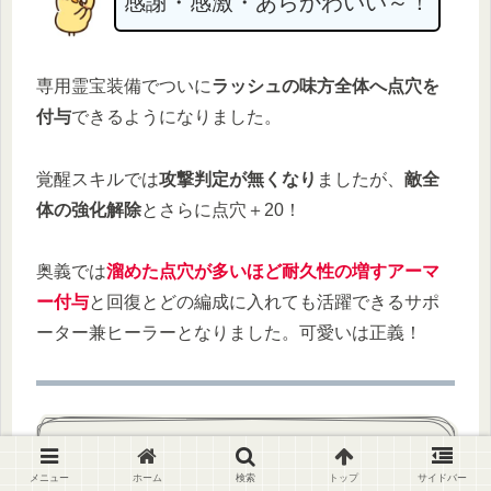
感謝・感激・あらかわいい～！
専用霊宝装備でついに
ラッシュの味方全体へ点穴を
付与
できるようになりました。
覚醒スキルでは
攻撃判定が無くなり
ましたが、
敵全
体の強化解除
とさらに点穴＋20！
奥義では
溜めた点穴が多いほど耐久性の増すアーマ
ー付与
と回復とどの編成に入れても活躍できるサポ
ーター兼ヒーラーとなりました。可愛いは正義！
おすすめガチャ産点穴キャラ
メニュー
ホーム
検索
トップ
サイドバー