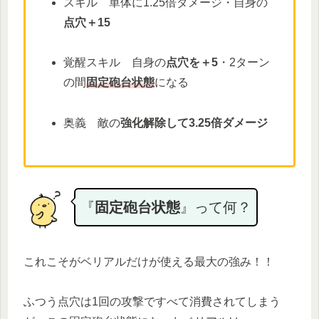
スキル 単体に1.25倍ダメージ・自身の
点穴＋15
覚醒スキル 自身の
点穴を＋5
・2ターン
の間
固定砲台状態
になる
奥義 敵の
強化解除して3.25倍ダメージ
『
固定砲台状態
』って何？
これこそがベリアルだけが使える最大の強み！！
ふつう点穴は1回の攻撃ですべて消費されてしまう