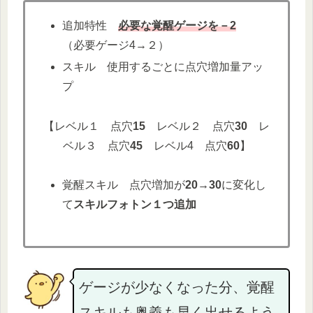
追加特性
必要な覚醒ゲージを－2
（必要ゲージ4→２）
スキル 使用するごとに点穴増加量アッ
プ
【レベル１ 点穴
15
レベル２ 点穴
30
レ
ベル３ 点穴
45
レベル4 点穴
60
】
覚醒スキル 点穴増加が
20→30
に変化し
て
スキルフォトン１つ追加
ゲージが少なくなった分、覚醒
スキルも奥義も早く出せるよう