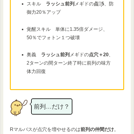
スキル
ラッシュ前列
メギドの
点穴̟5
、防
御力20％アップ
覚醒スキル 単体に1.35倍ダメージ、
50％でフォトン１つ破壊
奥義
ラッシュ前列
メギドの
点穴＋20
、
2ターンの間ターン終了時に前列の味方
体力回復
前列…だけ？
Rマルバスが点穴を増やせるのは
前列の仲間だけ
。