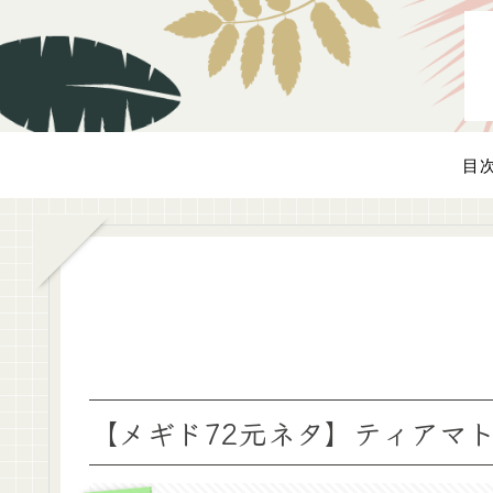
目
【メギド72元ネタ】ティアマ