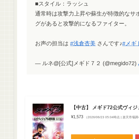
■スタイル：ラッシュ
通常時は攻撃力上昇や蘇生が特徴的なサ
グがあると攻撃的になるファイター。
お声の担当は
#浅倉杏美
さんです♪
#メギ
— ルネ@[公式]メギド７２ (@megido72)
【中古】 メギド72公式ヴィ
¥1,573
（2026/06/23 05:04時点 | 楽天市場