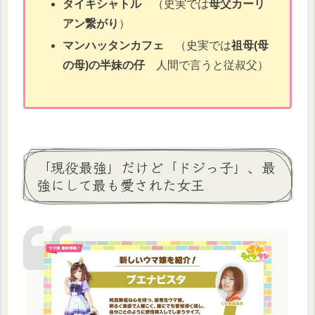
タイキシャトル
（史実では
母父カーリ
アン繋がり
）
マンハッタンカフェ
（史実では
祖母(母
の母)の半妹の仔
人間で言うと従叔父）
「現役最強」だけど「ドジっ子」、最
強にして最も愛された女王