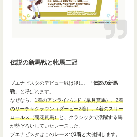
伝説の新馬戦と牝馬二冠
ブエナビスタのデビュー戦は後に、「
伝説の新馬
戦
」と呼ばれます。
なぜなら、
1着のアンライバルド（皐月賞馬）、2着
のリーチザクラウン（ダービー2着）、4着のスリー
ロールス（菊花賞馬）
と、クラシックで活躍する馬
が勢ぞろいしていたレースした。
ブエナビスタはこの
レースで3着
と大健闘します。