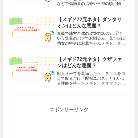
などで傷病者の治療や王都の騎士団の
健康診断係をしているとのことです
が、キツイ鍛錬を受けている騎士達で
さえも激痛を伴ったバティンの治療に
【メギド72元ネタ】ダンタリ
ゲーム
は敵わないようです。バーストだと持
オンはどんな悪魔？
ってい...
奥義で味方全体の攻撃力100%上昇と
いう驚異のバフでお馴染み、見た目は
幼女の中身はお爺ちゃんメギド、ダン
タリオン。転生前から親ハルマ思考、
メギドラル議会「マグナ・レギオ」で
議長を務めていたほどの有力で古参の
【メギド72元ネタ】クザファ
ゲーム
メギドあり、唯一追放メギドの中で
ンはどんな悪魔？
転...
獣人オーブを装備したら、スキルを与
えて殴るだけ「配布ニバス」ともいえ
る性能を持ったメギド、クザファン。
チャイナ、鉄扇、そしてツンデレとな
んてロマンにあふれたキャラ設定でし
ょう。2021年メギドの日カウントダウ
ンイラストではカジノ組メギド、ミ...
スポンサーリンク