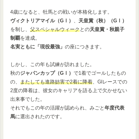
4歳になると、牡馬との戦いが本格化します。
ヴィクトリアマイル（GⅠ）
、
天皇賞（秋）（GⅠ）
を制し、
父スペシャルウィーク
との
天皇賞・秋親子
制覇
を達成。
名実ともに「現役最強」
の座につきます。
しかし、この年も試練が訪れました。
秋の
ジャパンカップ（GⅠ）
で1着でゴールしたもの
の、
またしても進路妨害で2着に降着
、GIレースでの
2度の降着は、彼女のキャリアを語る上で欠かせない
出来事でした。
それでもこの年の活躍が認められ、みごと
年度代表
馬
に選出されたのです。