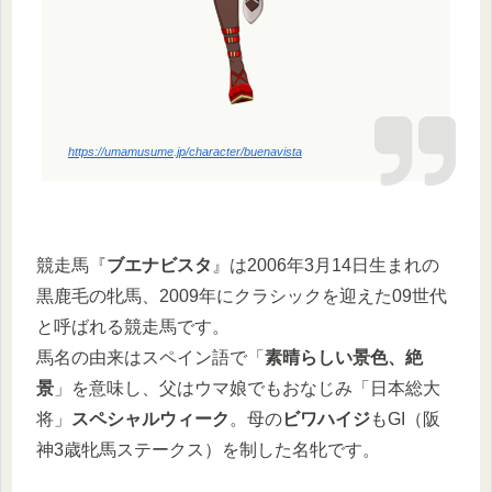
https://umamusume.jp/character/buenavista
競走馬『
ブエナビスタ
』は2006年3月14日生まれの
黒鹿毛の牝馬、2009年にクラシックを迎えた09世代
と呼ばれる競走馬です。
馬名の由来はスペイン語で「
素晴らしい景色、絶
景
」を意味し、父はウマ娘でもおなじみ「日本総大
将」
スペシャルウィーク
。母の
ビワハイジ
もGI（阪
神3歳牝馬ステークス）を制した名牝です。