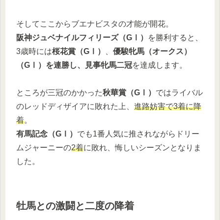
そしてここからブエナビスタの才能が開花。
阪神ジュベナイルフィリーズ（GⅠ）
を勝利すると、
3歳時には
桜花賞（GⅠ）
、
優駿牝馬（オークス）
（GⅠ）
を連勝し、見事牝馬二冠
を達成します。
ところが三冠のかかった
秋華賞（GⅠ）
ではライバル
のレッドディザイアに敗れた上、
進路妨害で3着に降
着
。
有馬記念（GⅠ）
でも1番人気に推されながらドリー
ムジャーニーの
2着
に敗れ、悔しいシーズンとなりま
した。
牡馬との激闘と二度の降着