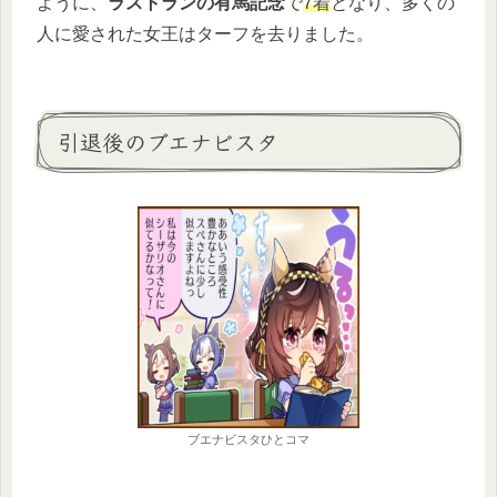
ように、
ラストランの有馬記念
で
7着
となり、多くの
人に愛された女王はターフを去りました。
引退後のブエナビスタ
ブエナビスタひとコマ