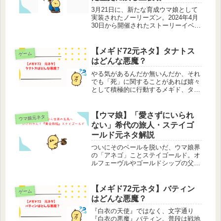
3月21日に、新たな育成ウマ娘として
実装されたノーリーズン。2024年4月
30日から開催されたストーリーイベン
ト『下剋上、兵どもが鬨の声』にて初
登場し、イベント報酬のSSRサポート
カードでも初実装となったウマ娘で
【メギド72元ネタ】タナトス
ゲーム
す。しかしそこから登場する機...
はどんな悪魔？
やる気があるんだか無いんだか、それ
でも「死」に関することがあれば嬉々
として積極的に行動するメギド、タナ
トス。タナトスの担当声優さんを知
り、是非とも、それはもう是非とも
「お父様（子安武人さん）」にもメギ
【ウマ娘】「愛さずにいられ
ウマ娘元ネタ
ドに出演してほしい！『おとうさん』
ない」希代の旅人・ステイゴ
の声頼...
ールド元ネタ解説
ついにそのベールを脱いだ、ウマ娘界
の「アネゴ」ことステイゴールド。オ
ルフェーヴルやゴールドシップの父で
あり、まさに「黄金一族」の頂点に立
つ偉大な彼女、その元ネタとなった競
走馬は、日本競馬史に残る愛されキャ
【メギド72元ネタ】バティン
ゲーム
ラであり、奇跡のような馬生を送った
はどんな悪魔？
名...
『白衣の天使』ではなく、文字通り
『白衣の悪魔』バティン。普段は戦地