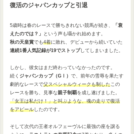
復活のジャパンカップと引退
5歳時は春のレースで勝ちきれない競馬が続き、
「衰
えたのでは？」
という声も囁かれ始めます。
秋の天皇賞
でも
4着
に敗れ、デビューから続いていた
連続1番人気記録が19でストップ
してしまいました。
しかし、彼女はまだ終わっていなかったのです。
続く
ジャパンカップ（GⅠ）
で、前年の雪辱を果たす
劇的なレースで
父スペシャルウィークも制した
この
レースを勝ち、見事な
親子制覇
を成し遂げました。
「女王は私だけ！」と叫ぶような、魂の走りで復活
をアピール
したのです。
そして次代の王者オルフェーヴルに最強の座を譲る