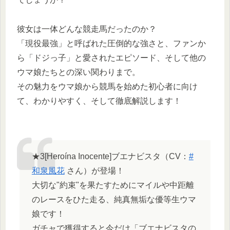
彼女は一体どんな競走馬だったのか？
「現役最強」と呼ばれた圧倒的な強さと、ファンか
ら「ドジっ子」と愛されたエピソード、そして他の
ウマ娘たちとの深い関わりまで。
その魅力をウマ娘から競馬を始めた初心者に向け
て、わかりやすく、そして徹底解説します！
★3[Heroína Inocente]ブエナビスタ（CV：
#
和泉風花
さん）が登場！
大切な"約束"を果たすためにマイルや中距離
のレースをひた走る、純真無垢な優等生ウマ
娘です！
ガチャで獲得すると今だけ「ブエナビスタの