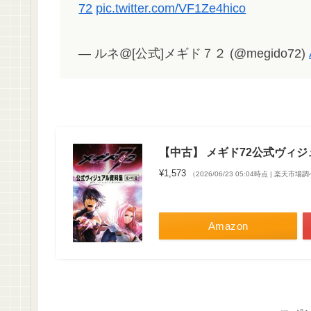
72
pic.twitter.com/VF1Ze4hico
— ルネ@[公式]メギド７２ (@megido72)
【中古】 メギド72公式ヴィ
¥1,573
（2026/06/23 05:04時点 | 楽天市場
Amazon