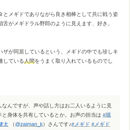
タとメギドでありながら良き相棒として共に戦う姿
鎖舌がメギドラル野郎のように見えます、好き。
ハザが同居しているという、メギドの中でも珍しキ
連している
人間
をうまく取り入れているものでし
人なんですが、声や話し方はお二人いるように見
年と身体を共有しているとか。お声の担当は
#堀
健太
（
@zaiman_k
）さんです♪
#メギド
#メギド