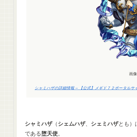
画像
シャミハザの詳細情報 – 【公式】メギド７２ポータルサイト (megi
シャミハザ
（
シェムハザ
、
シェミハザ
とも）
である
堕天使
。