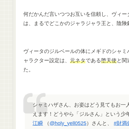
何だかんだ言いつつお互いを信頼し、ヴィー
は、まるでどこかのジャラジャラ王と、陰険
ヴィータのジルベールの体にメギドのシャミ
ャラクター設定は、
元ネタ
である
堕天使
と関
た。
シャミハザさん、お姿はどう見てもお一
えます！どうやら「ジルさん」という少
江瞬
（
@holy_yell0525
）さんと、
#財満