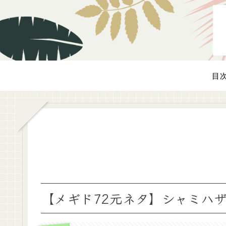
目
【メギド72元ネタ】シャミハ