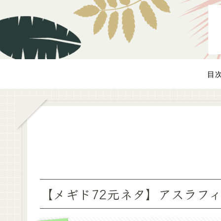
目
【メギド72元ネタ】アスラフ