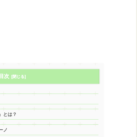
目次
』とは？
ーノ