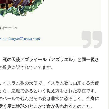
像はラッシュ
gido72-portal.com)
、
死の天使アズライール（アズラエル）と同一視さ
の辞典に記されていてます。
つイスラム教の天使で、イスラム教に由来する天使
から、悪魔であるという捉え方をされた存在です。
のベールで包んだその姿は非常に恐ろしく、
全身に
瞬く度に地球のどこかで命が失われる
とのこと。