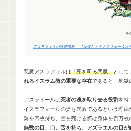
画
アスラフィルの詳細情報 – 【公式】メギド７２ポータルサイト (me
悪魔アスラフィルは
「死を司る悪魔」
として
れるイスラム教の重要な存在
であると、地獄
アズライールは
死者の魂を取り去る役割
を持
イスラフィールの姿を異教であるという理由
翼を四枚持ち、空を翔ける際は身体を百万枚
無数の目、口、舌を持ち、アズラエルの目が