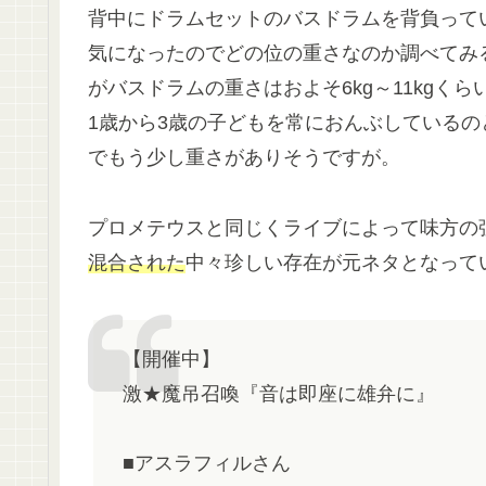
背中にドラムセットのバスドラムを背負って
気になったのでどの位の重さなのか調べてみ
がバスドラムの重さはおよそ6kg～11kgく
1歳から3歳の子どもを常におんぶしている
でもう少し重さがありそうですが。
プロメテウスと同じくライブによって味方の
混合された
中々珍しい存在が元ネタとなって
【開催中】
激★魔吊召喚『音は即座に雄弁に』
■アスラフィルさん