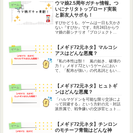
ブルメーカーのシャックスとは同じ学
ウマ娘2.5周年ガチャ情報。つ
ゲーム
校に通う学生であり、何かと尻拭いを
いにナリタトップロード実装
し...
と新友人サポも！
すぴかどうも、ゲームは一日も欠かさ
ない『すぴか』です。8月24日からウ
マ娘の新シナリオ『プロジェクト
L'Arc』と同時に実装される新ウマ
娘・新サポカがぱかライブTVにて発
表されました。舞台が凱旋門賞となる
【メギド72元ネタ】マルコシ
ゲーム
新たなシナリオで最初で登場する新ウ
アスはどんな悪魔？
マ...
『私の本性は獣！ 嵐の如き、破壊の
力！』メギド72というゲームにおい
て、「配布が強い」の代名詞ともいえ
るマルコシアス。このセリフと共に放
たれる奥義にはゲーム開始初期で何度
もお世話になりました、ありがとう。
【メギド72元ネタ】ヒュトギ
ゲーム
見た目はシスターなのに魔物ハンター
ンはどんな悪魔？
を...
「ハルマゲドンを可能な限り交渉によ
って回避する」という方針の元・対話
派所属で、戦争嫌いの交渉官ヒュトギ
ン。多くのソロモン王が奥義モーショ
ンの動きには『？？？』となったので
はないでしょうか、あれは喜・怒・
【メギド72元ネタ】チンロン
ゲーム
哀・楽を全力で表現し、「自分の感情
のモチーフ青龍はどんな神
すら...