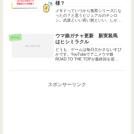
様？
メギドっていつから無双シリーズにな
ったの？と思うビジュアルのチンロ
ン。武器といい長い髭といい、しかも
キャラクターストーリーに登場したあ
る人物の名前がセキト。間違いなく
『三国志演義』に登場する赤毛の馬、
ウマ娘ガチャ更新 新実装馬
ゲーム
「赤兎馬（せきとば）」が元ネタでし
はヒシミラクル
ょうね...
どうも、ゲームは毎日欠かさないすぴ
かです。YouTubeでアニメウマ娘
ROAD TO THE TOPが最終回を迎え
ました。次に来るのは主人公であった
ナリタトップロードだろうと殆どの人
が予想したと思いますが新たなウマ娘
はヒシミラクル、簡単に性...
スポンサーリンク