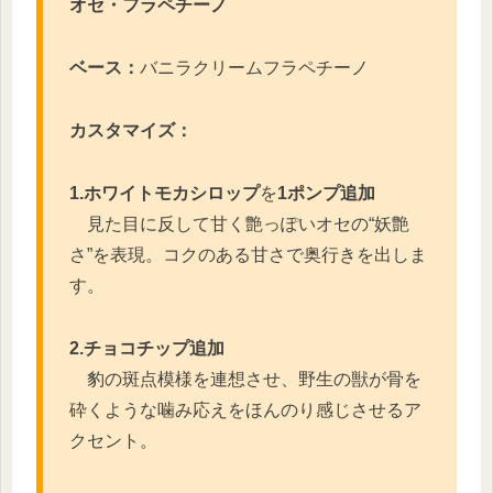
オセ・フラペチーノ
ベース：
バニラクリームフラペチーノ
カスタマイズ：
1.ホワイトモカシロップ
を
1ポンプ追加
見た目に反して甘く艶っぽいオセの“妖艶
さ”を表現。コクのある甘さで奥行きを出しま
す。
2.チョコチップ追加
豹の斑点模様を連想させ、野生の獣が骨を
砕くような噛み応えをほんのり感じさせるア
クセント。