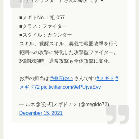
オセ（カウンター）さんの紹介です🐾
■メギドNo.：祖-057
■クラス：ファイター
■スタイル：カウンター
スキル、覚醒スキル、奥義で範囲攻撃を行う
範囲への攻撃に特化した攻撃型ファイター。
怒闘状態時、通常攻撃も全体攻撃に変化。
お声の担当は
#榊原ゆい
さんです♪
#メギド
#
メギド72
pic.twitter.com/9ePUjvaEvv
— ルネ@[公式]メギド７２ (@megido72)
December 15, 2021