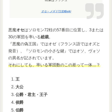
オセ – メギド72攻略wiki
悪魔
オセ
はソロモン72柱の57番目に位置し、3または
30の軍団を率いる
総裁
。
『悪魔の偽王国』ではオゼ（フランス語ではオズと
発音）、『ソロモンの小さな鍵』ではオソ、ヴォソ
の異名が記されています。
それにしても、率いる軍団数のこの差って一体…？
王
大公
公爵・君主・王子
侯爵
伯爵