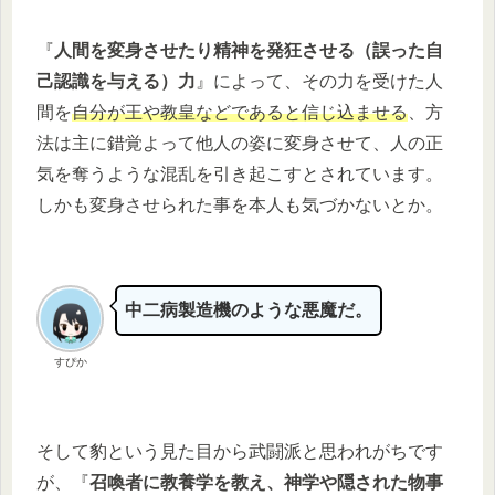
『
人間を変身させたり精神を発狂させる（
誤った自
己認識
を与える）力
』によって、その力を受けた人
間を
自分が王や教皇などであると信じ込ませる
、方
法は主に錯覚よって他人の姿に変身させて、人の正
気を奪うような混乱を引き起こすとされています。
しかも変身させられた事を本人も気づかないとか。
中二病製造機のような悪魔だ。
すぴか
そして豹という見た目から武闘派と思われがちです
が、『
召喚者に教養学を教え、神学や隠された物事