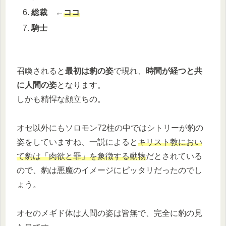
総裁
←
ココ
騎士
召喚されると
最初は豹の姿
で現れ、
時間が経つと共
に人間の姿
となります。
しかも精悍な顔立ちの。
オセ以外にもソロモン72柱の中ではシトリーが豹の
姿をしていますね、一説によると
キリスト教におい
て豹は「肉欲と罪」を象徴する動物
だとされている
ので、豹は悪魔のイメージにピッタリだったのでし
ょう。
オセのメギド体は人間の姿は皆無で、完全に豹の見