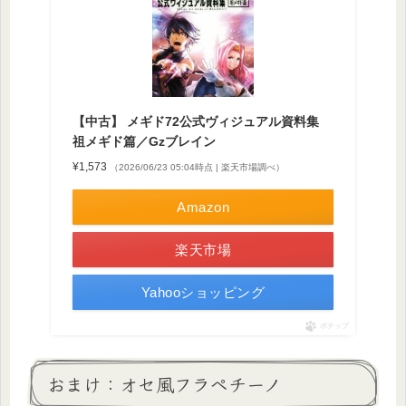
【中古】 メギド72公式ヴィジュアル資料集
祖メギド篇／Gzブレイン
¥1,573
（2026/06/23 05:04時点 | 楽天市場調べ）
Amazon
楽天市場
Yahooショッピング
ポチップ
おまけ：オセ風フラペチーノ