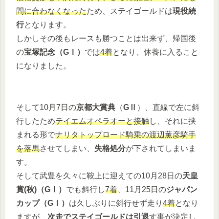
間に合わなくなった
ため、ステイゴールドは
現役続
行
となります。
しかしその後もレースも勝つことは出来ず、帰国後
の
宝塚記念（GⅠ）
では
4着
となり、休養に入ること
になりました。
そして10月7日の
京都大賞典
（
GⅡ
）、直線で左に斜
行したため
テイエムオペラオーと接触
し、それに挟
まれる形で
ナリタトップロード騎乗の渡辺薫彦騎手
を落馬
させてしまい、
失格処分
が下されてしまいま
す。
そして武豊を久々に鞍上に迎えての10月28日の
天皇
賞(秋)（GⅠ）
でも斜行し
7着
、11月25日の
ジャパン
カップ（GⅠ）
は久しぶりに斜行せず走り
4着
となり
ますが、
次走でステイゴールドは引退
す事が決定し