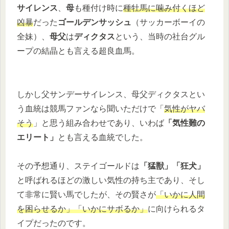
サイレンス
、
母
も種付け時に
種牡馬に噛み付くほど
凶暴
だった
ゴールデンサッシュ
（サッカーボーイの
全妹）、
母父
は
ディクタス
という、当時の社台グル
ープの結晶とも言える超良血馬。
しかし父サンデーサイレンス、母父ディクタスとい
う血統は競馬ファンなら聞いただけで「
気性がヤバ
そう
」と思う組み合わせであり、いわば
「気性難の
エリート」
とも言える血統でした。
その予想通り、ステイゴールドは
「猛獣」「狂犬」
と呼ばれるほどの激しい気性の持ち主であり、そし
て非常に賢い馬でしたが、その賢さが
「いかに人間
を困らせるか」「いかにサボるか」
に向けられるタ
イプだったのです。