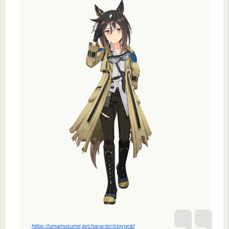
https://umamusume.jp/character/staygold