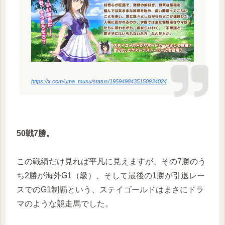
https://x.com/uma_musu/status/1959498435150934024
50戦7勝。
この戦績だけ見れば平凡に見えますが、その7勝のう
ち2勝が海外G1（級）、そして最後の1勝が引退レー
スでのG1制覇という、ステイゴールドはまさにドラ
マのような競走馬でした。