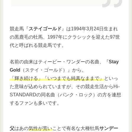
競走馬『
ステイゴールド
』は1994年3月24日生まれ
の黒鹿毛の牡馬、1997年にクラシックを迎えた97世
代と呼ばれる競走馬です。
名前の由来はティービー・ワンダーの名曲、『
Stay
Gold
（ステイ・ゴールド）』から。
「輝き続ける」「いつまでも純真なままで」
といっ
た意味が込められていますが、その競走生活からHi-
STANDARDの同名曲（パンク・ロック）の方を連想
するファンも多いです。
父
はあの
気性が荒い
ことで有名な大種牡馬
サンデー