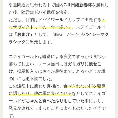
引退間近と思われる中で国内
GⅡ日経新春杯
を勝利し
た後、陣営は
ドバイ遠征
を決定。
ただし、目的はドバイワールドカップに出走する
ト
ゥザヴィクトリーの「付き添い」
、ステイゴールド
は
「おまけ」
として、当時GⅡだった
ドバイシーマク
ラシック
に出走します。
ステイゴールドは輸送による疲労ですっかり食欲が
落ちてしまい、レース当日には
ガリガリに痩せこ
け
、掲示板入りはおろか最後まで走れるかどうか誰
の目にも絶不調でした。
この遠征中に痩せた真相は、
食べきれない餌を寝床
に隠したり、他の馬に食べさせる
などしてステイゴ
ールドが
ちゃんと食べたふりをしていた
事により、
発見が遅れてしまったことによるものだったそうで
す。