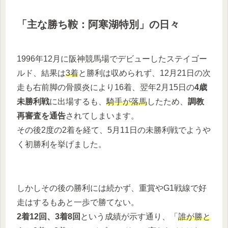
「主な勝ち鞍：阿寒湖特別」の日々
1996年12月に阪神競馬場でデビューしたステイゴー
ルド、結果は
3着
と勝利は収められず、12月21日の次
走も右前脚の骨膜炎により16着、翌年2月15日の
4歳
未勝利戦
に出場するも、
騎手が落馬
したため、
調教
再審査を通告
されてしまいます。
その後2度の2着を経て、5月11日の未勝利戦でようや
く初勝利を挙げました。
しかしその後の勝利には続かず、重賞やG1戦線で好
走はするもあと一歩で勝てない。
2着12回、3着8回
という成績が示す通り、「
誰が勝と