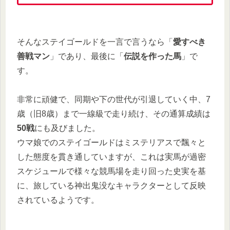
そんなステイゴールドを一言で言うなら「
愛すべき
善戦マン
」であり、最後に「
伝説を作った馬
」で
す。
非常に頑健で、同期や下の世代が引退していく中、7
歳（旧8歳）まで一線級で走り続け、その通算成績は
50戦
にも及びました。
ウマ娘でのステイゴールドはミステリアスで飄々と
した態度を貫き通していますが、これは実馬が過密
スケジュールで様々な競馬場を走り回った史実を基
に、旅している神出鬼没なキャラクターとして反映
されているようです。