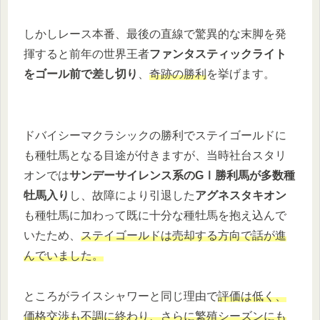
しかしレース本番、最後の直線で驚異的な末脚を発
揮すると前年の世界王者
ファンタスティックライト
をゴール前で差し切り
、
奇跡の勝利
を挙げます。
ドバイシーマクラシックの勝利でステイゴールドに
も種牡馬となる目途が付きますが、当時社台スタリ
オンでは
サンデーサイレンス系のGⅠ勝利馬が多数種
牡馬入り
し、故障により引退した
アグネスタキオン
も種牡馬に加わって既に十分な種牡馬を抱え込んで
いたため、
ステイゴールドは売却する方向で話が進
んでいました。
ところがライスシャワーと同じ理由で
評価は低く、
価格交渉も不調に終わり、さらに繁殖シーズンにも