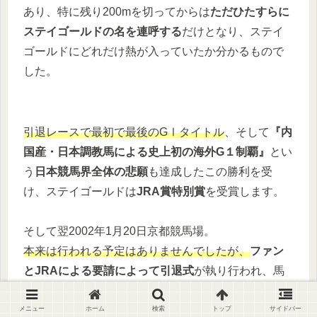
あり、特に残り200mを切ってからは
ただひたすらに
ステイゴールドの名を連呼する
だけとなり、ステイ
ゴールドにどれだけ熱が入っていたか分かるもので
した。
引退レースで最初で最後のGⅠタイトル
、そして
『内
国産・日本調教馬による史上初の海外G１制覇』
とい
う
日本競馬界全体の悲願
も達成したこの勝利を受
け、ステイゴールドは
JRA賞特別賞
を受賞します。
そして翌2002年1月20日京都競馬場。
本来は行われる予定はありませんでしたが、
ファン
とJRAによる要請によって引退式
が執り行われ、馬
名の由来であるスティービー・ワンダーの「Stay
Gold」をバックに、競走生活の終わりを迎えまし
メニュー
ホーム
検索
トップ
サイドバー