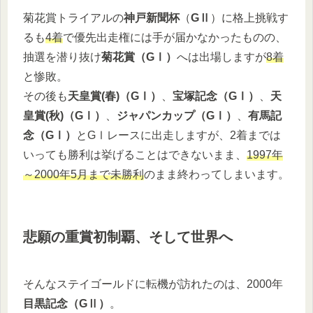
菊花賞トライアルの
神戸新聞杯
（
GⅡ
）に格上挑戦す
るも
4着
で優先出走権には手が届かなかったものの、
抽選を潜り抜け
菊花賞（GⅠ）
へは出場しますが
8着
と惨敗。
その後も
天皇賞(春)（GⅠ）
、
宝塚記念（GⅠ）
、
天
皇賞(秋)（GⅠ）
、
ジャパンカップ（GⅠ）
、
有馬記
念（GⅠ）
とGⅠレースに出走しますが、2着までは
いっても勝利は挙げることはできないまま、
1997年
～2000年5月まで未勝利
のまま終わってしまいます。
悲願の重賞初制覇、そして世界へ
そんなステイゴールドに転機が訪れたのは、2000年
目黒記念（GⅡ）
。