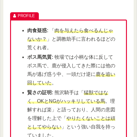
肉食疑惑:
「
肉を与えたら食べるんじゃ
ないか？
」と調教助手に言われるほどの
荒くれ者。
ボス馬気質:
牧場では小柄な体に反して
ボス馬で、鹿が侵入してきた際には他の
馬が逃げ惑う中、一頭だけ逆に
鹿を追い
回していた
。
賢さの証明:
熊沢騎手は「
猛獣ではな
く、OKとNGがハッキリしている馬
。理
解すれば楽」と語っており、人間の意図
を理解した上で「
やりたくないことは頑
としてやらない
」という強い自我を持っ
ていました。