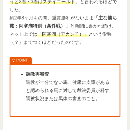
うと2着・3着はステイゴールド
」と言われるほどで
した。
約2年8ヶ月もの間、重賞勝利がないまま
「主な勝ち
鞍：阿寒湖特別（条件戦）」
と新聞に書かれ続け、
ネット上では
「阿寒湖（アカン子）」
という愛称
（？）までつくほどだったのです。
調教再審査
調教が十分でない馬、健康に支障がある
と認められる馬に対して裁決委員が科す
調教状況または馬体の審査のこと。