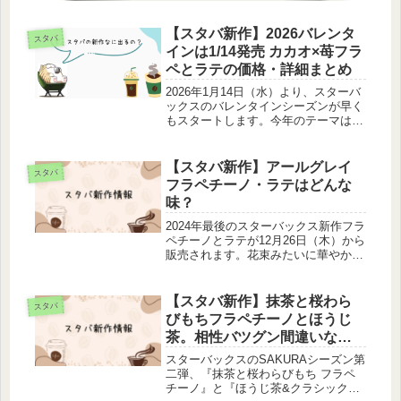
【スタバ新作】2026バレンタ
スタバ
インは1/14発売 カカオ×苺フラ
ペとラテの価格・詳細まとめ
2026年1月14日（水）より、スターバ
ックスのバレンタインシーズンが早く
もスタートします。今年のテーマは
「深みを纏うカカオ体験」。 濃厚な
カカオにストロベリーやムースを合わ
せた贅沢な新作ビバレッジが2種類登
【スタバ新作】アールグレイ
スタバ
場し、今からバレンタイン気分を味...
フラペチーノ・ラテはどんな
味？
2024年最後のスターバックス新作フラ
ペチーノとラテが12月26日（木）から
販売されます。花束みたいに華やかな
見た目で、さっそくトレンドに「アー
ルグレイ」が入るほど注目されている
『ロイヤル アール グレイ ブーケ フ
【スタバ新作】抹茶と桜わら
スタバ
ラペチーノ』と『ロイヤル...
びもちフラペチーノとほうじ
茶。相性バツグン間違いな
し！
スターバックスのSAKURAシーズン第
二弾、『抹茶と桜わらびもち フラペ
チーノ』と『ほうじ茶&クラシックテ