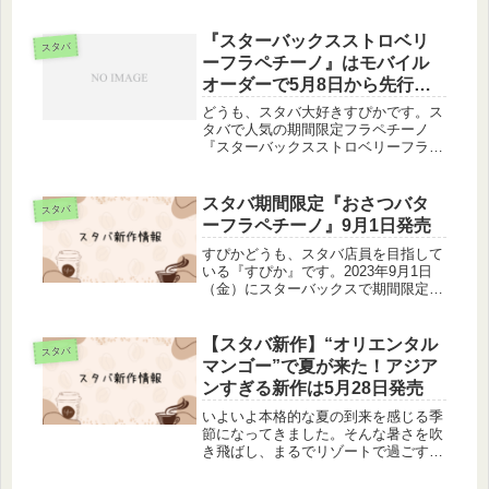
ィーラテ 桜わらびもち入り』が2月28
日（金）から発売です。去年のシーズ
ンでも第二弾は抹茶だったので、スタ
『スターバックスストロベリ
スタバ
ーバックスのSAKURA第二...
ーフラペチーノ』はモバイル
オーダーで5月8日から先行販
売！
どうも、スタバ大好きすぴかです。ス
タバで人気の期間限定フラペチーノ
『スターバックスストロベリーフラペ
チーノ』。5月8日から限定先行販売さ
れるとのことです！スターバックスス
トロベリーフラペチーノとは夏になる
スタバ期間限定『おさつバタ
スタバ
と販売される赤と白のマーブル模様が
ーフラペチーノ』9月1日発売
可...
すぴかどうも、スタバ店員を目指して
いる『すぴか』です。2023年9月1日
（金）にスターバックスで期間限定新
作フラペチーノ『おさつバターフラペ
チーノ』の発売が発表されました。販
売期間・値段・味の特徴など今現在で
【スタバ新作】“オリエンタル
スタバ
分かっている、予想できることをこ...
マンゴー”で夏が来た！アジア
ンすぎる新作は5月28日発売
いよいよ本格的な夏の到来を感じる季
節になってきました。そんな暑さを吹
き飛ばし、まるでリゾートで過ごすよ
うな贅沢な気分を味わえる、スターバ
ックスの新作が登場します。2025年5