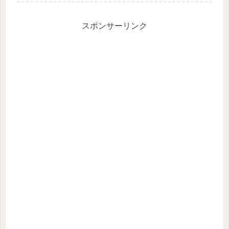
月28日（水）から、スターバックスの
サマーシーズン第2弾がスタート...
スポンサーリンク