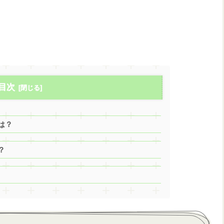
目次
は？
？