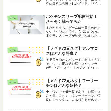
クに最初に召喚されたメギド、パイモ
ン。時に優しく、時に厳しく、時に軽
くソロモンを導き彼の成長を見守って
きたその姿にはグッとくるものがあり
ポケモンスリープ配信開始！
ゲーム
ます。さすが「未亡人」といわれるだ
さっそく触ってみた
け...
すぴかどうも、ゲームは一日も欠かさ
ない『すぴか』です。7月20日ついに
ポケモンスリープが配信されました！
androidでは20日と日にちが出でいま
したけど、iPhoneでいつなのか公式ツ
イッターでも書いていなかったので数
【メギド72元ネタ】アルマロ
ゲーム
日後になるかと予想し...
スはどんな悪魔？
美男美女のオンパレードであるメギド
で、ついに正統派お婆ちゃんキャラ
が⁉…と思いきや、ちゃんと（？）若
返る素敵マダムメギド、アルマロス。
余裕たっぷりな見た目と態度でも中身
は守銭奴、要はケチ。イベント「ソロ
【メギド72元ネタ】フーリー
ゲーム
モン王の日常・夏」では『他人の金で
チンはどんな妖怪？
飲み...
十二傑の中で最年長であり、お婆ちゃ
んと親しまれているフーリーチン。恒
例のシャックスによる妙なあだ名では
「フリリン」と呼ばれていましたが、
某有名漫画のキャラクターとセリフを