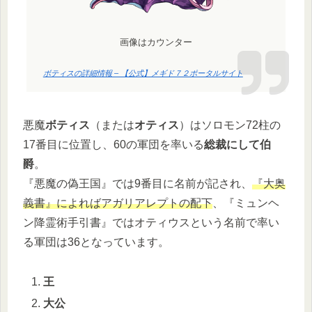
画像はカウンター
ボティスの詳細情報 – 【公式】メギド７２ポータルサイト
悪魔
ボティス
（または
オティス
）はソロモン72柱の
17番目に位置し、60の軍団を率いる
総裁にして伯
爵
。
『悪魔の偽王国』では9番目に名前が記され、
『大奥
義書』によればアガリアレプトの配下
、『ミュンヘ
ン降霊術手引書』ではオティウスという名前で率い
る軍団は36となっています。
王
大公