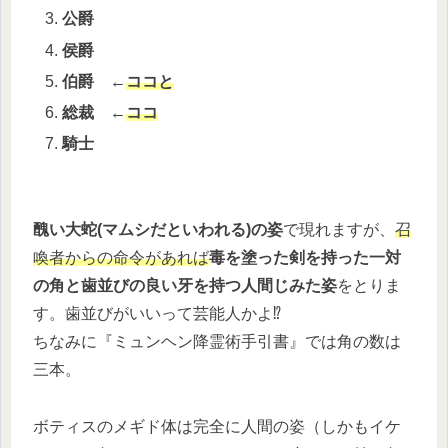
公爵
侯爵
伯爵
←
ココ
と
総裁
←
ココ
騎士
醜い大蛇(マムシだといわれる)の姿
で現れますが、
召
喚者からの命令があれば
毒を塗った剣を持った一対
の角と歯並びの良い牙を持つ人間じみた姿
をとりま
す。歯並びがいいって芸能人かよ⁉
ちなみに『ミュンヘン降霊術手引書』では角の数は
三本。
ボティスのメギド体は完全に人間の姿（しかもイケ