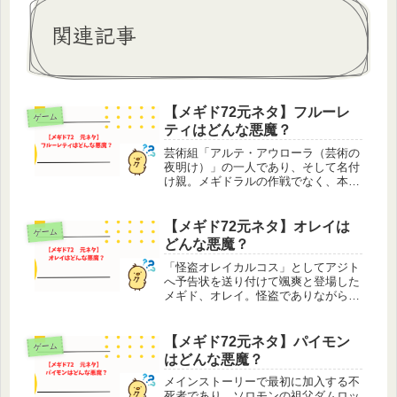
関連記事
【メギド72元ネタ】フルーレ
ゲーム
ティはどんな悪魔？
芸術組「アルテ・アウローラ（芸術の
夜明け）」の一人であり、そして名付
け親。メギドラルの作戦でなく、本当
の本当に偶然ソロモンたちと出会うと
いう珍しい登場の仕方をしたメギド、
フルーレティ。中の人こと、道井さん
【メギド72元ネタ】オレイは
ゲーム
がメギラジ＃22で提案していた『フ
どんな悪魔？
ル...
「怪盗オレイカルコス」としてアジト
へ予告状を送り付けて颯爽と登場した
メギド、オレイ。怪盗でありながら
『付与した相手しか狙えなくなる』執
心状態を使えるメギドであり、まさに
召喚時のキャッチコピーそのまま、目
【メギド72元ネタ】パイモン
ゲーム
立ちたがり屋サポーターです。他者に
はどんな悪魔？
変装...
メインストーリーで最初に加入する不
死者であり、ソロモンの祖父ダムロッ