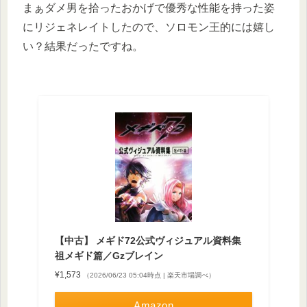
まぁダメ男を拾ったおかげで優秀な性能を持った姿
にリジェネレイトしたので、ソロモン王的には嬉し
い？結果だったですね。
【中古】 メギド72公式ヴィジュアル資料集
祖メギド篇／Gzブレイン
¥1,573
（2026/06/23 05:04時点 | 楽天市場調べ）
Amazon