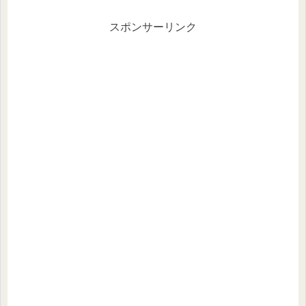
思い浮かべた人はどの位いたでしょう
ね？『フリリンのことかーッ！』フー
リ...
スポンサーリンク