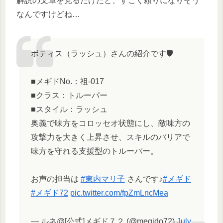
解説の文章を見るだけだと、すごく頼りになりそう
なんですけどね…
ボティス（ラッシュ）さんの紹介です🛡
■メギドNo.：祖-017
■クラス：トルーパー
■スタイル：ラッシュ
奥義で味方をコロッセオ状態にし、敵味方の
攻撃力を大きく上昇させ、スキルのバリアで
味方を守れる支援型のトルーパー。
お声の担当は
#東内マリ子
さんです♪
#メギド
#メギド72
pic.twitter.com/fpZmLncMea
— ルネ@[公式]メギド７２ (@megido72)
July