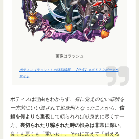
画像はラッシュ
ボティス（ラッシュ）の詳細情報 – 【公式】メギド７２ポータル
サイト
ボティスは理由もわからず、
身に覚えのない罪状を
一方的にいい渡されて追放刑となったことから
、
信
頼を何よりも重視
して頼られれば献身的に尽くす一
方、
裏切られたり騙された時の恨みは非常に深い
、
良くも悪くも「重い女」、それに加えて「耐える