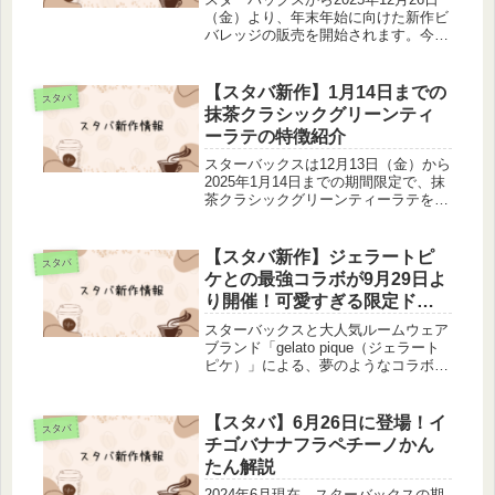
（金）より、年末年始に向けた新作ビ
バレッジの販売を開始されます。今回
登場するのは、希少な「玉露」を使用
した抹茶づくしのフラペチーノとティ
ーラテ、そして新たな植物性ミルクを
【スタバ新作】1月14日までの
スタバ
使用したラテの合計3種類。この...
抹茶クラシックグリーンティ
ーラテの特徴紹介
スターバックスは12月13日（金）から
2025年1月14日までの期間限定で、抹
茶クラシックグリーンティーラテを販
売します。『スタバの新作はいつもど
んな味か気になる！』そんなあなたに
抹茶クラシックグリーンティーラテの
【スタバ新作】ジェラートピ
スタバ
特徴とカロリーについて紹介...
ケとの最強コラボが9月29日よ
り開催！可愛すぎる限定ドリ
ンク＆グッズを見逃すな！
スターバックスと大人気ルームウェア
ブランド「gelato pique（ジェラート
ピケ）」による、夢のようなコラボレ
ーションが実現します！“ふわふわ、
もこもこ！とびきりスイートなパジャ
マパーティー”をテーマにした今回の
【スタバ】6月26日に登場！イ
スタバ
コラボは、頑張る毎日に...
チゴバナナフラペチーノかん
たん解説
2024年6月現在、スターバックスの期