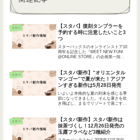
【スタバ】復刻タンブラーを
スタバ
予約する時に注意したいこと3
つ
スターバックスのオンラインストア10
周年を記念した『MEET NEW FUN!
@ONLINE STORE』の企画第一段、
歴代人気タンブラー投票で復刻販売さ
れる3本が発表されました。それと同
時に7月2日から予約が始まり、7月16
【スタバ新作】“オリエンタル
スタバ
日まで予約受...
マンゴー”で夏が来た！アジア
ンすぎる新作は5月28日発売
いよいよ本格的な夏の到来を感じる季
節になってきました。そんな暑さを吹
き飛ばし、まるでリゾートで過ごすよ
うな贅沢な気分を味わえる、スターバ
ックスの新作が登場します。2025年5
月28日（水）から、スターバックスの
【スタバ新作】スタバ新作は
スタバ
サマーシーズン第2弾がスタート...
抹茶づくし！12月26日発売の
玉露フラペなど3種紹介
スターバックスから2025年12月26日