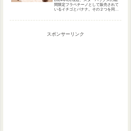
間限定フラペチーノとして販売されて
いるイチゴとバナナ。その２つを同時
に楽しめる新作ドリンクイチゴバナナ
フラペチーノが、6月26日より販売さ
れます。突然公式HPやアプリにあら
われたこの新作ドリンクについて...
スポンサーリンク