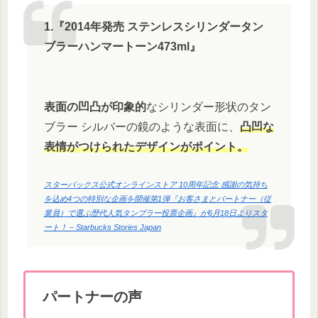
1.『2014年発売 ステンレスシリンダータン
ブラーハンマートーン473ml』
表面の凹凸が印象的
なシリンダー形状のタン
ブラー シルバーの鏡のような表面に、
凸凹な
表情がつけられたデザインがポイント。
スターバックス公式オンラインストア 10周年記念 感謝の気持ち
を込め4つの特別な企画を開催第1弾『お客さまとパートナー（従
業員）で選ぶ歴代人気タンブラー投票企画』が6月18日よりスタ
ート！ – Starbucks Stories Japan
パートナーの声