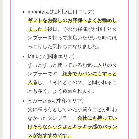
naomi
(九州北•山口エリア）
さん
ギフトをお探しのお客様へよくお勧めし
ました！
後⽇、そのお客様がお相⼿とタ
ンブラーを持って来店いただいた時にほ
っこりした気持ちになりました。
Malu
(関東エリア)
さん
ずっとずっと使っているお気に入りのタ
ンブラーです！
細身でカバンにもすっと
入る
し、「それどこの？」と聞かれるこ
とも多く、よく褒められます。
とみーさ
(中部エリア)
さん
父に贈ろうとしていたが買うことが叶わ
なかったタンブラー。
会社にも持ってい
けそうなシックさとキラキラ感のバラン
スがおすすめです。