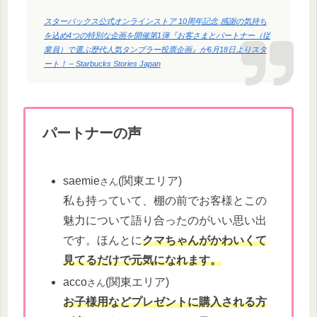
スターバックス公式オンラインストア 10周年記念 感謝の気持ち
を込め4つの特別な企画を開催第1弾『お客さまとパートナー（従
業員）で選ぶ歴代人気タンブラー投票企画』が6月18日よりスタ
ート！ – Starbucks Stories Japan
パートナーの声
saemie
(関東エリア)
さん
私も持っていて、棚の前でお客様とこの
魅力について語り合ったのがいい思い出
です。ほんとに
クマちゃんがかわいくて
見てるだけで元気になれます。
acco
(関東エリア)
さん
お子様用などプレゼントに購入される方