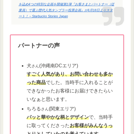
を込め4つの特別な企画を開催第1弾『お客さまとパートナー（従
業員）で選ぶ歴代人気タンブラー投票企画』が6月18日よりスタ
ート！ – Starbucks Stories Japan
パートナーの声
犬
(沖縄南DCエリア)
さん
すごく人気があり、お問い合わせも多か
った商品
でした。当時手に入れることが
できなかったお客様にお届けできたらい
いなぁと思います。
ちろる
(関東エリア)
さん
パッと華やかな柄とデザイン
で、当時手
に取ってくださった
お客様がみんなうっ
とりとしていたのを覚えています。