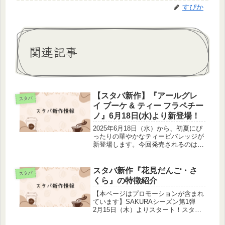
すぴか
関連記事
【スタバ新作】『アールグレ
スタバ
イ ブーケ & ティー フラペチー
ノ』6月18日(水)より新登場！
2025年6月18日（水）から、初夏にぴ
ったりの華やかなティービバレッジが
新登場します。今回発売されるのは、
2023年に大好評だった『アール グレ
イ ブーケ & ティー ラテ』が待望のフ
ラペチーノとなった、『アールグレイ
スタバ新作『花見だんご・さ
スタバ
ブーケ & ティー...
くら』の特徴紹介
【本ページはプロモーションが含まれ
ています】SAKURAシーズン第1弾
2月15日（木）よりスタート！スター
バックス コーヒー ジャパンは、2024