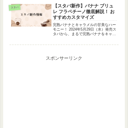
日（金）から発売です。去年のシーズ
ンでも第二弾は抹茶だったので、スタ
【スタバ新作】バナナ ブリュ
スタバ
ーバックスのSAKURA第二...
レ フラペチーノ徹底解説！ お
すすめカスタマイズ
完熟バナナとキャラメルの甘美なハー
モニー！ 2024年5月29日（水）発売ス
タバから、まるで完熟バナナをキャラ
メリゼしたような甘みとビターな味わ
いが重なる「バナナ ブリュレ フラペ
チーノ」が、2024年5月29日（水）よ
り期間限定で登場しま...
スポンサーリンク