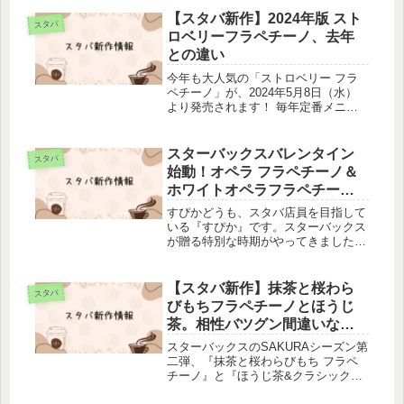
年2月15日（木）よりSAKURAシーズ
ンをスタートすることを発表しまし
【スタバ新作】2024年版 スト
スタバ
た。お花見で定番の三...
ロベリーフラペチーノ、去年
との違い
今年も大人気の「ストロベリー フラ
ペチーノ」が、2024年5月8日（水）
より発売されます！ 毎年定番メニュ
ーとして多くの人に愛され続けている
ストロベリー フラペチーノですが、
今年はどんな進化を遂げているのでし
スターバックスバレンタイン
スタバ
ょうか？今年のストロベリー フラ...
始動！オペラ フラペチーノ＆
ホワイトオペラフラペチーノ
新登場
すぴかどうも、スタバ店員を目指して
いる『すぴか』です。スターバックス
が贈る特別な時期がやってきました！
バレンタインシーズンに相応しい、フ
ランスの伝統的なチョコレートケー
キ"オペラ"をイメージした2つのプレ
【スタバ新作】抹茶と桜わら
スタバ
ミアムなフラペチーノが、待望の登場
びもちフラペチーノとほうじ
で...
茶。相性バツグン間違いな
し！
スターバックスのSAKURAシーズン第
二弾、『抹茶と桜わらびもち フラペ
チーノ』と『ほうじ茶&クラシックテ
ィーラテ 桜わらびもち入り』が2月28