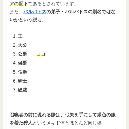
アの配下
であるとされています。
また、
バルバトス
の弟子・バルバトスの別名ではな
いかという説も
。
王
大公
公爵
←
ココ
侯爵
伯爵
騎士
総裁
召喚者の前に現れる際は、弓矢を手にして緑色の服
を着た狩人
というメギド体とほとんど同じ姿。