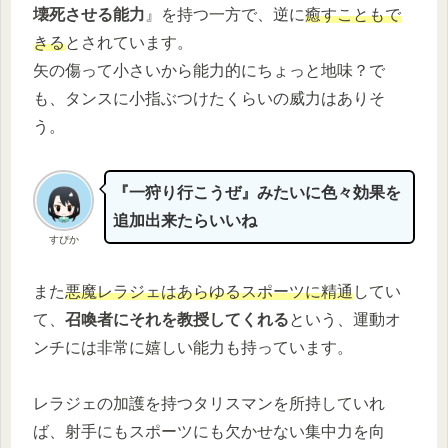
壊死させる能力
』を持つ一方で、逆に
癒すこともで
きる
とされています。
矢の傷って小さいから能力的にちょっと地味？で
も、タンスに小指ぶつけたくらいの威力はありそ
う。
『一狩り行こうぜ』みたいに色々効果を
追加出来たらいいね
すぴか
また
悪魔レラジェはあらゆるスポーツに精通
してい
て、
召喚者にそれを教授してくれる
という、運動オ
ンチには非常に嬉しい能力も持っています。
レラジェの加護を持つタリスマンを所持していれ
ば、射手にもスポーツにも欠かせない集中力を向