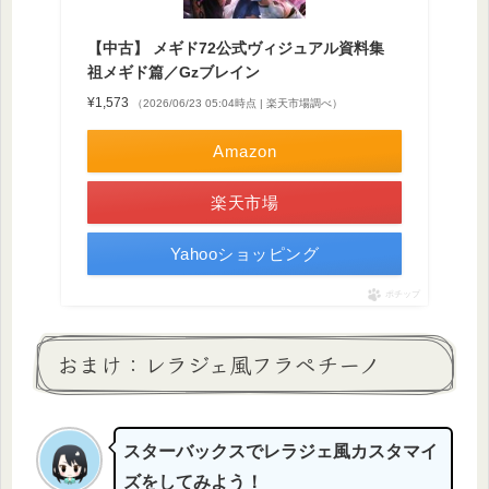
【中古】 メギド72公式ヴィジュアル資料集
祖メギド篇／Gzブレイン
¥1,573
（2026/06/23 05:04時点 | 楽天市場調べ）
Amazon
楽天市場
Yahooショッピング
ポチップ
おまけ：レラジェ風フラペチーノ
スターバックスでレラジェ風カスタマイ
ズをしてみよう！