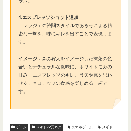
ラス。
4.エスプレッソショット追加
レラジェの戦闘スタイルである弓による精
密な一撃を、味にキレを出すことで表現しま
す。
イメージ：
森の狩人をイメージした抹茶の色
合いとナチュラルな風味に、ホワイトモカの
甘み＋エスプレッソのキレ、弓矢や罠を思わ
せるチョコチップの食感を楽しめる一杯で
す。
ゲーム
メギド72元ネタ
スマホゲーム
メギド