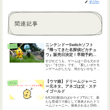
すぴか
関連記事
ニンテンドーSwitchソフト
ゲーム
『帰ってきた名探偵ピカチュ
ウ』販売日決定！早期予約特
典も
すぴかどうも、ゲームは一日も欠かさ
ない『すぴか』です。『新しいポケモ
ンゲームがしたな、何かないかな？』
と思っていた人に朗報です。8月8日に
ポケモン公式YouTubeチャンネルで任
天堂Switch新作ソフト『帰ってきた名
【ウマ娘】ドリームジャーニ
ゲーム
探偵ピカチュウ』の発売...
ー元ネタ。アネゴは父・ステ
イゴールド
6月24日配信のぱかライブTVにて、新
たな育成ウマ娘として発表されたドリ
ームジャーニー。発表されるとSNS上
では競馬ファンの喜びの声が多くあが