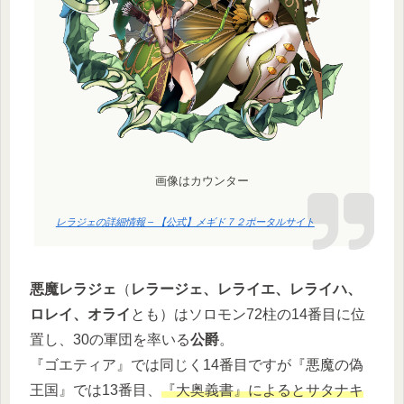
画像はカウンター
レラジェの詳細情報 – 【公式】メギド７２ポータルサイト
悪魔レラジェ
（
レラージェ、レライエ、レライハ、
ロレイ、オライ
とも）はソロモン72柱の14番目に位
置し、30の軍団を率いる
公爵
。
『ゴエティア』では同じく14番目ですが『悪魔の偽
王国』では13番目、
『大奥義書』によるとサタナキ