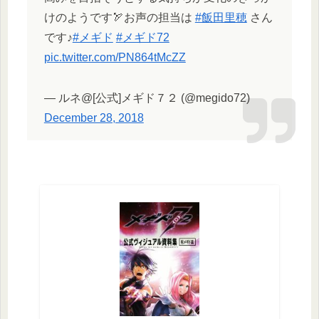
けのようです🏹お声の担当は
#飯田里穂
さん
です♪
#メギド
#メギド72
pic.twitter.com/PN864tMcZZ
— ルネ@[公式]メギド７２ (@megido72)
December 28, 2018