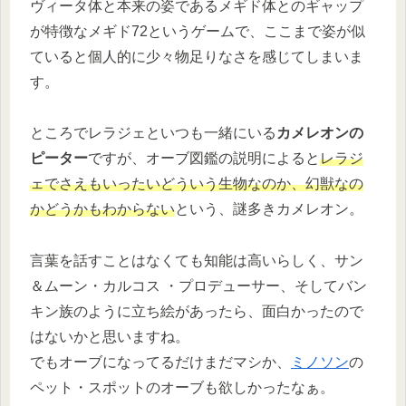
ヴィータ体と本来の姿であるメギド体とのギャップ
が特徴なメギド72というゲームで、ここまで姿が似
ていると個人的に少々物足りなさを感じてしまいま
す。
ところでレラジェといつも一緒にいる
カメレオンの
ピーター
ですが、オーブ図鑑の説明によると
レラジ
ェでさえもいったいどういう生物なのか、幻獣なの
かどうかもわからない
という、謎多きカメレオン。
言葉を話すことはなくても知能は高いらしく、サン
＆ムーン・カルコス ・プロデューサー、そしてバン
キン族のように立ち絵があったら、面白かったので
はないかと思いますね。
でもオーブになってるだけまだマシか、
ミノソン
の
ペット・スポットのオーブも欲しかったなぁ。