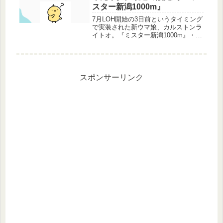
ない...
スター新潟1000m』
7月LOH開始の3日前というタイミング
で実装された新ウマ娘、カルストンラ
イトオ。『ミスター新潟1000m』・
『最強ではないが最速のスプリンタ
ー』モチーフとなった競走馬『カルス
トンライトオ』は短距離かつ平坦な特
定の競馬場に強い馬で、7月LOH...
スポンサーリンク