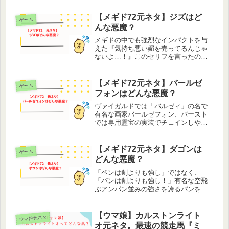
りましたが、ウマ娘のゲームから競馬
を知った人からしたら一体どんなウマ
【メギド72元ネタ】ジズはど
ゲーム
娘なのか？と疑問に思ったでしょ...
んな悪魔？
メギドの中でも強烈なインパクトを与
えた『気持ち悪い媚を売ってるんじゃ
ないよ…！』このセリフを言ったので
はなく言われたメギド、ジズ。ちなみ
のこのセリフを言った「暇そうな人」
は、第一回メギドミー賞ＮＰＣ賞（女
【メギド72元ネタ】バールゼ
ゲーム
性編）にノミネートし、2019年エイ...
フォンはどんな悪魔？
ヴァイガルドでは「バルゼィ」の名で
有名な画家バールゼフォン、バースト
では専用霊宝の実装でチェインしやす
いメギドとなりました。実はチェイン
メギドだったんです、すっかり忘れて
ましたが。江戸っ子口調で自由を愛す
【メギド72元ネタ】ダゴンは
ゲーム
る風来坊というメギドの設定から、モ
どんな悪魔？
チ...
「ペンは剣よりも強し」ではなく、
「パンは剣よりも強し！」有名な空飛
ぶアンパン並みの強さを誇るパンを武
器とするメギド、ダゴン。メギド体は
カウンターがショートケーキ、ラッシ
ュはシュークリームをモチーフとして
【ウマ娘】カルストンライト
ウマ娘元ネタ
いるそうですが、うーん…見えなくも
オ元ネタ。最速の競走馬『ミ