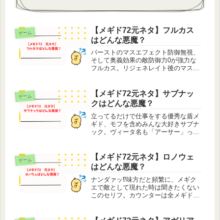
【メギド72元ネタ】フルカス
ゲーム
はどんな悪魔？
バーストのマスエフェクト防御無視、
そして奥義効果の敵防御力0が強力な
フルカス。リジェネレイト後のマスエ
フェクト、バーサーク中に敵防御無視
も強いですがボルテージが溜まると効
果は薄まるのは少し残念です。イベン
【メギド72元ネタ】サブナッ
ゲーム
ト「恋は拷問、愛は処刑」でレオのこ
クはどんな悪魔？
と...
立ってるだけで仕事をする優秀な盾メ
ギド、モフを含めみんな大好きサブナ
ック。ヴィータ名も「アーサー」って
カッコ良すぎ！故郷の村では自警団の
団長を務め村の人々からは英雄扱いさ
れていますが、サブナック本人は少し
【メギド72元ネタ】ロノウェ
ゲーム
背中を押しただけと言って、英雄と呼
はどんな悪魔？
ば...
ナンダァッ⁉味方だと頻繁に、メギク
エで敵として現れた時は聞きたくない
このセリフ。カウンターは全メギドの
中で第2位のHP、防御力では全メギド
TOP10、みんな大好きﾅﾝﾀﾞｧメギド・
ロノウェ。単体に2ターン無敵付与と