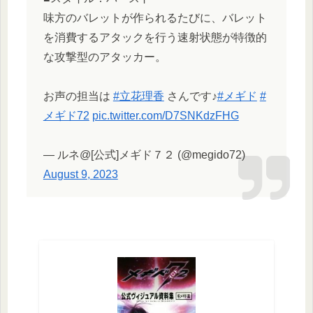
味方のバレットが作られるたびに、バレット
を消費するアタックを行う速射状態が特徴的
な攻撃型のアタッカー。
お声の担当は
#立花理香
さんです♪
#メギド
#
メギド72
pic.twitter.com/D7SNKdzFHG
— ルネ@[公式]メギド７２ (@megido72)
August 9, 2023