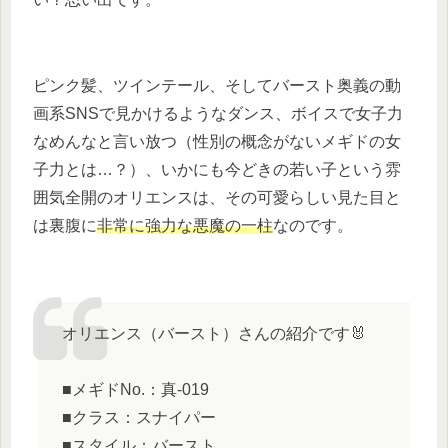
ピンク髪、ツインテール、そしてバースト奥義の動
画系SNSで見かけるようなダンス、ボイスで女子力
なめんなと言い放つ（性別の概念がないメギドの女
子力とは…？）、いかにも今どきの若い子という雰
囲気全開のオリエンスは、その可愛らしい見た目と
は裏腹に
非常に強力な悪魔の一柱
なのです。
オリエンス（バースト）さんの紹介です🐰
■メギドNo.：真-019
■クラス：スナイパー
■スタイル：バースト