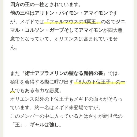
四方の王の一柱
とされています。
他の三柱はアリトン・パイモン・アマイモン
です
が、メギドでは
「フォルマウスの4冥王」
の名で
ジニ
マル・コルソン・ガープそしてアマイモン
が四大悪
魔でとなっていて、オリエンスは含まれていませ
ん。
また『
術士アブラメリンの聖なる魔術の書
』では、
秘術を会得する際に呼び出す
「8人の下位王子」の一
人
でもある有力な悪魔。
オリエンス以外の下位王子もメギドの面々がそろっ
ています、約一名はメギド未登場ですが。
このメンバーの中に入っているとはさすが新世代の
「王」、
ギャルは強し
。