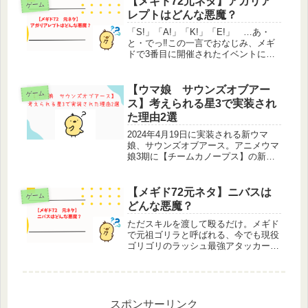
【メギド72元ネタ】アガリア
ゲーム
いうただでさえ強力な奥義は...
レプトはどんな悪魔？
「S!」「A!」「K!」「E!」 …あ・
と・でっ‼この一言でおなじみ、メギ
ドで3番目に開催されたイベントにて
加入する、有能でクールビューティー
なメギド、アガリアレプト。コーちゃ
んことコルソンには「アレプさん」と
【ウマ娘 サウンズオブアー
ゲーム
呼ばれていますが、自分は「レプ...
ス】考えられる星3で実装され
た理由2選
2024年4月19日に実装される新ウマ
娘、サウンズオブアース。アニメウマ
娘3期に【チームカノープス】の新メ
ンバーとして登場しましたが、すでに
ゲーム内で育成ウマ娘として実装され
ているカノープスメンバーと違い、サ
【メギド72元ネタ】ニバスは
ゲーム
ウンズオブアースはレアリティ星3...
どんな悪魔？
ただスキルを渡して殴るだけ。メギド
で元祖ゴリラと呼ばれる、今でも現役
ゴリゴリのラッシュ最強アタッカー、
ニバス。2020年の時点ではあのアスモ
デウスを抜いて、素の攻撃力が全メギ
ド中堂々の2位という…それもジャグ
リングのクラブでその攻撃力を叩き...
スポンサーリンク