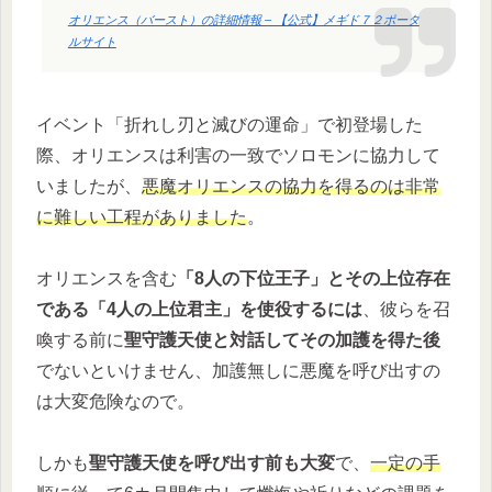
オリエンス（バースト）の詳細情報 – 【公式】メギド７２ポータ
ルサイト
イベント「折れし刃と滅びの運命」で初登場した
際、オリエンスは利害の一致でソロモンに協力して
いましたが、
悪魔オリエンスの協力を得るのは非常
に難しい工程がありました
。
オリエンスを含む
「8人の下位王子」とその上位存在
である「4人の上位君主」を使役するには
、彼らを召
喚する前に
聖守護天使と対話してその加護を得た後
でないといけません、加護無しに悪魔を呼び出すの
は大変危険なので。
しかも
聖守護天使を呼び出す前も大変
で、
一定の手