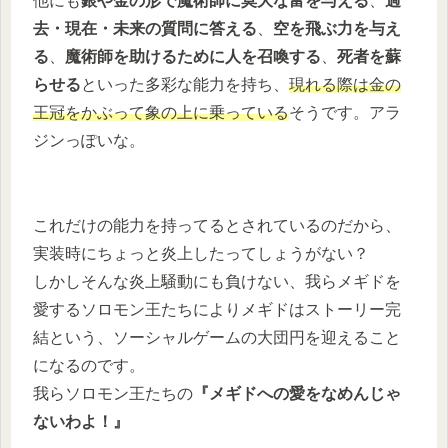
他にも
銀や金の形で魔術師に莫大な富を与える
、
過
去・現在・未来の質問に答える
、
空を飛ぶ力を与え
る
、
魔術師を助けるために人を召喚する
、
死者を蘇
らせる
といった多彩な能力を持ち、
現れる際は金の
王冠をかぶって象の上に乗っている
そうです。アラ
ジンっぽいな。
これだけの能力を持ってるとされているのだから、
実装時にちょっと炎上したってしょうがない？
しかしそんな炎上騒動にも負けない、我らメギドを
愛するソロモン王たちによりメギドはストーリー完
結という、ソーシャルゲームの大団円を迎えること
になるのです。
我らソロモン王たちの
『メギドへの愛をなめんじゃ
ないわよ！』