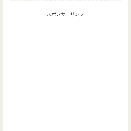
はないですよ、ギリで。リジェネ前後
共にスキル使用時に見せる、サムズア
ッ...
スポンサーリンク