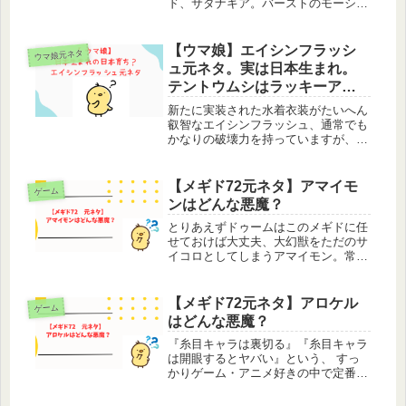
ド、サタナキア。バーストのモーショ
ンが『汚いメーテルだ』というコメン
トをSNSで見た直後めちゃくちゃツボ
にはまってしまい、しばらくの間メー
【ウマ娘】エイシンフラッシ
ウマ娘元ネタ
テルにしか見えませんでした。行き
ュ元ネタ。実は日本生まれ。
先...
テントウムシはラッキーアイ
テム
新たに実装された水着衣装がたいへん
叡智なエイシンフラッシュ、通常でも
かなりの破壊力を持っていますが、水
着でのGI勝利ポーズはどうなることや
ら…ゲーム内では生真面目で自己管理
にとても厳しく、秒単位で完璧にスケ
【メギド72元ネタ】アマイモ
ゲーム
ジュールをこなさないと満足できな
ンはどんな悪魔？
い...
とりあえずドゥームはこのメギドに任
せておけば大丈夫、大幻獣をただのサ
イコロとしてしまうアマイモン。常設
イベント「ソロモン王と悪魔の鏡」で
はインキュバス・カスピエル・メフィ
ストの三馬鹿に名前をネタにされてい
【メギド72元ネタ】アロケル
ゲーム
ました、自分も好きです甘いもん。
はどんな悪魔？
「フ...
『糸目キャラは裏切る』『糸目キャラ
は開眼するとヤバい』という、 すっ
かりゲーム・アニメ好きの中で定番化
しているこのキャラ設定にだいたい合
ってるメギド、アロケル。…裏切って