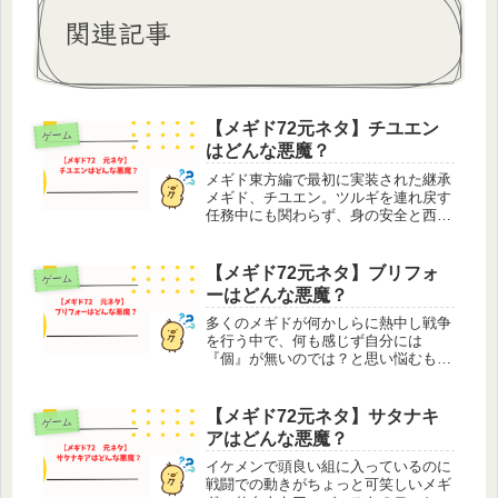
関連記事
【メギド72元ネタ】チユエン
ゲーム
はどんな悪魔？
メギド東方編で最初に実装された継承
メギド、チユエン。ツルギを連れ戻す
任務中にも関わらず、身の安全と西方
で「運命の相手」を探すため（たぶん
こっちの方が重要）に召喚を受けた、
メギドきっての婚活男子。自分だった
【メギド72元ネタ】ブリフォ
ゲーム
ら有名居酒屋チェーン店の店員ように
ーはどんな悪魔？
「...
多くのメギドが何かしらに熱中し戦争
を行う中で、何も感じず自分には
『個』が無いのでは？と思い悩むもそ
んな雰囲気を全く感じさせないメギ
ド、ブリフォー。メギド初の素早さ依
存の攻撃方法であり、コロッセオの使
【メギド72元ネタ】サタナキ
ゲーム
い手。しかも特性でコロッセオ発動中
アはどんな悪魔？
は自身の...
イケメンで頭良い組に入っているのに
戦闘での動きがちょっと可笑しいメギ