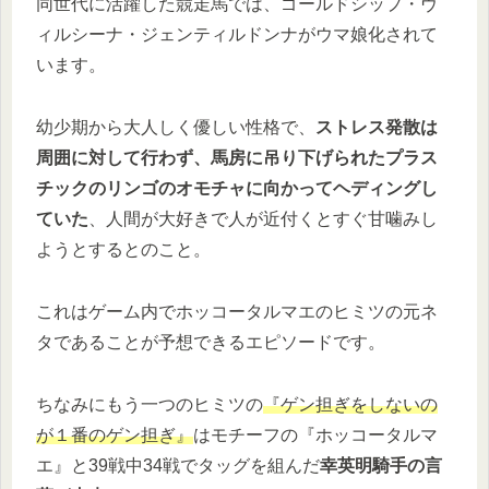
同世代に活躍した競走馬では、ゴールドシップ・ヴ
ィルシーナ・ジェンティルドンナがウマ娘化されて
います。
幼少期から大人しく優しい性格で、
ストレス発散は
周囲に対して行わず、馬房に吊り下げられたプラス
チックのリンゴのオモチャに向かってヘディングし
ていた
、人間が大好きで人が近付くとすぐ甘噛みし
ようとするとのこと。
これはゲーム内でホッコータルマエのヒミツの元ネ
タであることが予想できるエピソードです。
ちなみにもう一つのヒミツの
『ゲン担ぎをしないの
が１番のゲン担ぎ』
はモチーフの『ホッコータルマ
エ』と39戦中34戦でタッグを組んだ
幸英明騎手の言