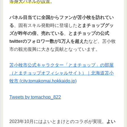
等身大パネルが設置
。
パネル目当てに全国からファンが苫小牧を訪れてい
る
、固有スキル発動時に登場した
とまチョップグッ
ズが昨年の倍、売れている
、
とまチョップの公式
twitterのフォロワー数が1万人を超えた
など、苫小牧
市の観光復興に大きな貢献となっています。
苫小牧市公式キャラクター「とまチョップ」の部屋
（とまチョップオフィシャルサイト）｜北海道苫小
牧市 (city.tomakomai.hokkaido.jp)
Tweets by tomachop_822
2023年10月にはよいとまけとのコラボが実現。
よい