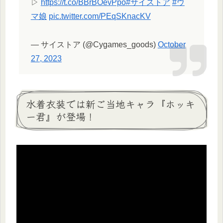
▷
https://t.co/BBrBOevPpo
#サイストア
#ウ
マ娘
pic.twitter.com/PEqSKnacKV
— サイストア (@Cygames_goods)
October
27, 2023
水着衣装では新ご当地キャラ『ホッキ
ー君』が登場！