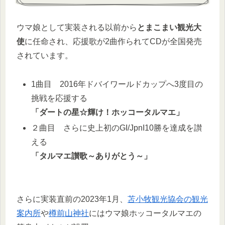
ウマ娘として実装される以前から
とまこまい観光大
使
に任命され、応援歌が2曲作られてCDが全国発売
されています。
1曲目 2016年ドバイワールドカップへ3度目の
挑戦を応援する
「ダートの星☆輝け！ホッコータルマエ」
２曲目 さらに史上初のGI/JpnI10勝を達成を讃
える
「タルマエ讃歌～ありがとう～」
さらに実装直前の2023年1月、
苫小牧観光協会の観光
案内所
や
樽前山神社
にはウマ娘ホッコータルマエの