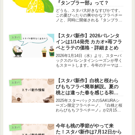
『タンブラー部』って？
どうも、スタバ大好きなすぴかです。
この夏ぴったりの爽やかなフラペチー
ノと、同時に開催される『タンブラー
部』が公式発表されました。今現在分
かっていることをお伝えします。新作
はレモンケーキをモチーフにしたフラ
【スタバ新作】2026バレンタ
スタバ
ペチーノ5月31日から販売される
インは1/14発売 カカオ×苺フラ
『瀬...
ペとラテの価格・詳細まとめ
2026年1月14日（水）より、スターバ
ックスのバレンタインシーズンが早く
もスタートします。今年のテーマは
「深みを纏うカカオ体験」。 濃厚な
カカオにストロベリーやムースを合わ
せた贅沢な新作ビバレッジが2種類登
【スタバ新作】白桃と桜わら
スタバ
場し、今からバレンタイン気分を味...
びもちフラペ簡単解説。夏の
桃とは違った春を感じる和テ
イスト
2025年スターバックスのSAKURAシ
ーズン限定フラペチーノ、『白桃と桜
わらびもちフラペチーノ』が2月15日
（土）から販売されます。チョコレー
ト尽くしだったバレンタインとの入れ
替わりは、さくらと桃という意外な組
今年も桃の季節がやって来
スタバ
み合わせ。この記事ではSAK...
た！スタバ新作は7月12日から