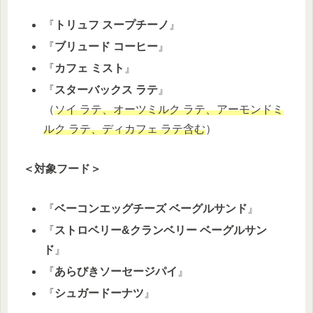
『
トリュフ スープチーノ
』
『
ブリュード コーヒー
』
『
カフェ ミスト
』
『
スターバックス ラテ
』
（
ソイ ラテ、オーツミルク ラテ、アーモンドミ
ルク ラテ、ディカフェ ラテ含む
）
＜対象フード＞
『
ベーコンエッグチーズ ベーグルサンド
』
『
ストロベリー&クランベリー ベーグルサン
ド
』
『
あらびきソーセージパイ
』
『
シュガードーナツ
』