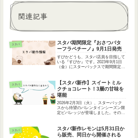
関連記事
スタバ期間限定『おさつバタ
スタバ
ーフラペチーノ』9月1日発売
すぴかどうも、スタバ店員を目指して
いる『すぴか』です。2023年9月1日
（金）にスターバックスで期間限定新
作フラペチーノ『おさつバターフラペ
チーノ』の発売が発表されました。販
売期間・値段・味の特徴など今現在で
【スタバ新作】スイートミル
スタバ
分かっている、予想できることをこ...
クチョコレート！3層の甘味を
堪能
2026年2月3日（火）、スターバック
スから待望のバレンタインシーズン限
定ビバレッジが登場しました。その名
も『スイート ミルク チョコレー
ト』。定番化された「スイート ミル
クコーヒー」のファンにはたまらな
スタバ新作レモンは5月31日か
スタバ
い、チョコレート仕立ての特別な一杯
ら販売、同日から開催される
で...