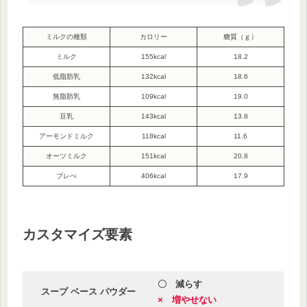
ミルクの種類
カロリー
糖質（ｇ）
ミルク
155kcal
18.2
低脂肪乳
132kcal
18.6
無脂肪乳
109kcal
19.0
豆乳
143kcal
13.8
アーモンドミルク
118kcal
11.6
オーツミルク
151kcal
20.8
ブレべ
406kcal
17.9
カスタマイズ要素
〇 減らす
スープ ベース パウダー
× 増やせない