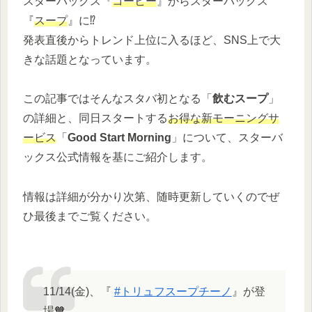
スターバックス『
コーヒー
』からスターバックス
『
スープ
』に⁉
発表直後からトレンド上位に入るほど、SNS上で大
きな話題となっています。
この記事ではそんなスタバ初となる「
飲むスープ
」
の詳細と、同日スタートする
お得な新モーニングサ
ービス
「
Good Start Morning
」について、スターバ
ックス公式情報を基にご紹介します。
情報は詳細が分かり次第、随時更新していくのでぜ
ひ最後までご覧ください。
11/14(金)、『
#トリュフスープチーノ
』が登
場🧡