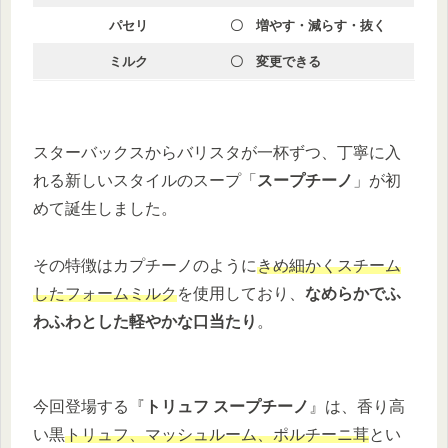
パセリ
〇 増やす・減らす・抜く
ミルク
〇 変更できる
スターバックスからバリスタが一杯ずつ、丁寧に入
れる新しいスタイルのスープ「
スープチーノ
」が初
めて誕生しました。
その特徴はカプチーノのように
きめ細かくスチーム
したフォームミルク
を使用しており、
なめらかでふ
わふわとした軽やかな口当たり
。
今回登場する『
トリュフ スープチーノ
』は、香り高
い黒
トリュフ、マッシュルーム、ポルチーニ茸
とい