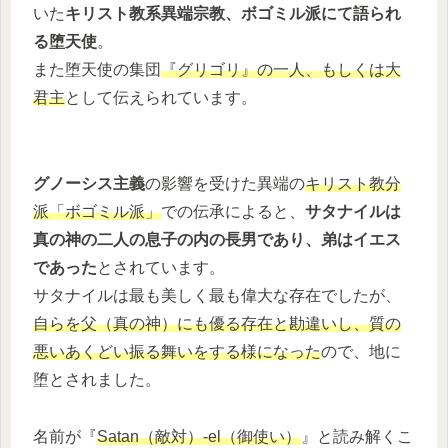
いた
キリスト教系異端宗教、ボゴミル派にて語られ
る堕天使
。
また堕天使の集団
『グリゴリ』の一人、もしくは大
君主
として伝えられています。
グノーシス主義
の影響を受けた異端の
キリスト教分
派「ボゴミル派」
での伝承によると、
サタナイルは
真の神の二人の息子の内の長男であり、弟はイエス
であった
とされています。
サタナイルは最も美しく最も偉大な存在でしたが、
自らを父（真の神）にも優る存在と勘違いし、質の
悪いあくどい振る舞いをする様になった
ので、地に
堕とされました。
名前が『
Satan（敵対）-el（御使い）
』と読み解くこ