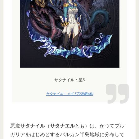
サタナイル：星3
サタナイル – メギド72攻略wiki
悪魔
サタナイル
（
サタナエル
とも）は、かつてブル
ガリアをはじめとするバルカン半島地域に分布して