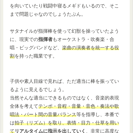
を向いていたり戦闘中寝るメギドもいるので、そこ
まで問題じゃなのでしょうたぶん。
サタナイルが指揮棒を使って幻獣を操っていたよう
に、現実での
指揮者
もオーケストラ・吹奏楽・合
唱・ビッグバンドなど、
楽曲の演奏者を統一する役
割
を持った職業です。
子供や素人目線で見れば、ただ適当に棒を振ってい
るように見えるでしょう。
当然そんな適当にできるものではなく、音楽的表現
全体を考えて
テンポ・音程・音量・音色・奏法や歌
唱法・パート間の音量バランス
等を指導し、本番で
は
拍子（リズム）を取り、表情・目力・仕草を用い
て
リアルタイムに指示を出していく
、非常に高度な