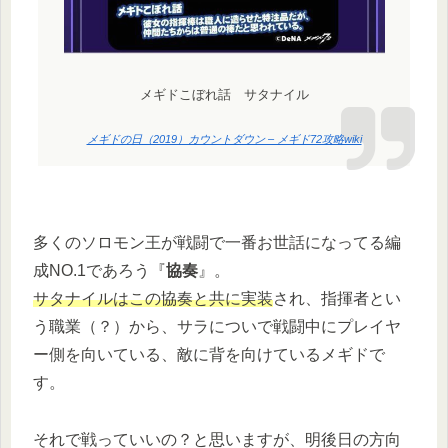
メギドこぼれ話 サタナイル
メギドの日（2019）カウントダウン – メギド72攻略wiki
多くのソロモン王が戦闘で一番お世話になってる編
成NO.1であろう『
協奏
』。
サタナイルはこの協奏と共に実装
され、指揮者とい
う職業（？）から、サラについで戦闘中にプレイヤ
ー側を向いている、敵に背を向けているメギドで
す。
それで戦っていいの？と思いますが、明後日の方向