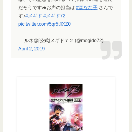
だそうです🎺お声の担当は
#森なな子
さんで
す♪
#メギド
#メギド72
pic.twitter.com/5qr5tflXZ0
— ルネ@[公式]メギド７２ (@megido72)
April 2, 2019