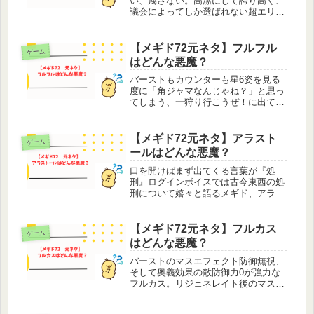
い、属さない。高潔にして誇り高く、
議会によってしか選ばれない超エリー
トの『騎士』であったメギド、マステ
ィマ。悲劇から救済するのが騎士たる
自分の使命だと考えているので、小さ
【メギド72元ネタ】フルフル
ゲーム
なことでも悲劇としてしまうのが玉に
はどんな悪魔？
キ...
バーストもカウンターも星6姿を見る
度に「角ジャマなんじゃね？」と思っ
てしまう、一狩り行こうぜ！に出てく
るモンスターではなく、メギドのフル
フル。バトル中で睡眠状態になると地
面にめり込んでますし、痛くないんで
【メギド72元ネタ】アラスト
ゲーム
すかね？それにあの角自体かなり重そ
ールはどんな悪魔？
う...
口を開けばまず出てくる言葉が『処
刑』ログインボイスでは古今東西の処
刑について嬉々と語るメギド、アラス
トール。メギドでなく、高橋弥七郎作
のアニメ化もされた大人気ライトノベ
ル、『灼眼のシャナ』の登場人物を連
【メギド72元ネタ】フルカス
ゲーム
想する人も多いのではないでしょう
はどんな悪魔？
か？自...
バーストのマスエフェクト防御無視、
そして奥義効果の敵防御力0が強力な
フルカス。リジェネレイト後のマスエ
フェクト、バーサーク中に敵防御無視
も強いですがボルテージが溜まると効