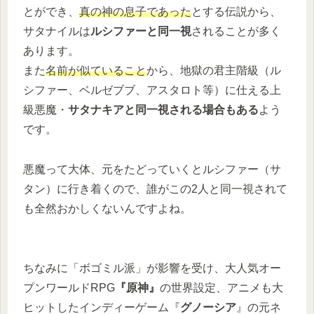
とができ、
真の神の息子であった
とする伝説から、
サタナイルは
ルシファーと同一視
されることが多く
あります。
また
名前が似ていること
から、地獄の君主階級（ル
シファー、ベルゼブブ、アスタロト等）に仕える上
級悪魔・
サタナキアと同一視される場合もある
よう
です。
悪魔って大体、元をたどっていくとルシファー（サ
タン）に行き着くので、誰がこの2人と同一視されて
も全然おかしくないんですよね。
ちなみに「ボゴミル派」が影響を受け、大人気オー
プンワールドRPG
『原神』
の世界設定、アニメも大
ヒットしたインディーゲーム『
グノーシア
』の元ネ