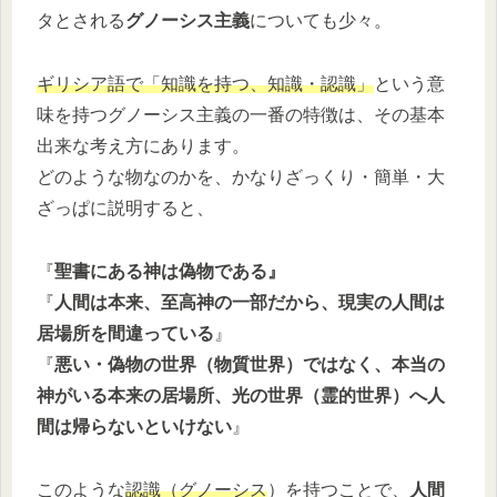
タとされる
グノーシス主義
についても少々。
ギリシア語で「知識を持つ、知識・認識」
という意
味を持つグノーシス主義の一番の特徴は、その基本
出来な考え方にあります。
どのような物なのかを、かなりざっくり・簡単・大
ざっぱに説明すると、
『
聖書にある神は偽物である』
『
人間は本来、至高神の一部だから、現実の人間は
居場所を間違っている
』
『
悪い・偽物の世界（物質世界）ではなく、本当の
神がいる
本来の居場所
、光の世界（霊的世界）へ人
間は帰らないといけない
』
このような
認識（グノーシス
）を持つことで、
人間