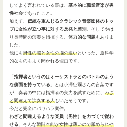
してよく言われている事は、
基本的に職業音楽が男
性社会
であったこと。
加えて、
伝統を重んじるクラシック音楽団体のトッ
プに女性が立つ事に対する反発と差別
、そしてやは
り長時間の演奏を指揮する、
体力的な問題
もありま
した。
他にも
男性の脳と女性の脳の違い
といった、脳科学
的なものもよく聞かれる理由です。
「
指揮者というのはオーケストラとのバトルのよう
な側面を持っている
」とは小澤征爾さんの言葉です
が、奏者の中には指揮者の実力を試すために、
わざ
と間違えて演奏する人
もいたそうです。
今だと完全にパワハラ案件。
わざと間違えるような楽員（男性）を力づくで従わ
せる
、そんな
戦闘本能が女性は薄いので舐められや