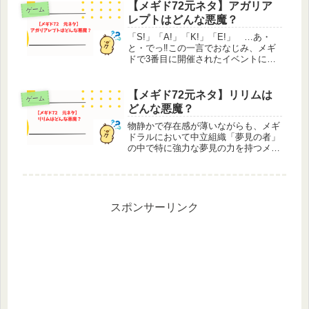
果は薄まるのは少し残念です。イベン
【メギド72元ネタ】アガリア
ゲーム
ト「恋は拷問、愛は処刑」でレオのこ
レプトはどんな悪魔？
と...
「S!」「A!」「K!」「E!」 …あ・
と・でっ‼この一言でおなじみ、メギ
ドで3番目に開催されたイベントにて
加入する、有能でクールビューティー
なメギド、アガリアレプト。コーちゃ
んことコルソンには「アレプさん」と
【メギド72元ネタ】リリムは
ゲーム
呼ばれていますが、自分は「レプ...
どんな悪魔？
物静かで存在感が薄いながらも、メギ
ドラルにおいて中立組織「夢見の者」
の中で特に強力な夢見の力を持つメギ
ド、リリム。バーストは専用霊宝で大
幅にパワーアップされただけでなく、
手に持っているリリムの別人格である
人形レヴィエルも、睡眠状態なら即死
さ...
スポンサーリンク