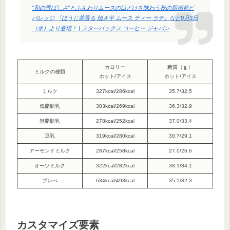
“和の香ばしさ”とふんわりムースの口どけを味わう秋の新感覚ビ
バレッジ 『ほうじ茶香る 焼き芋 ムース ティー ラテ』など9月3日
（水）より登場！ | スターバックス コーヒー ジャパン
カロリー
糖質（ｇ）
ミルクの種類
ホット/アイス
ホット/アイス
ミルク
327kcal/286kcal
35.7/32.5
低脂肪乳
303kcal/269kcal
36.3/32.9
無脂肪乳
278kcal/252kcal
37.0/33.4
豆乳
319kcal/280kcal
30.7/29.1
アーモンドミルク
287kcal/258kcal
27.0/26.6
オーツミルク
322kcal/282kcal
38.1/34.1
ブレべ
634kcal/493kcal
35.5/32.3
カスタマイズ要素