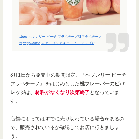
More ヘブンリー ピーチ フラペチーノ®|フラペチーノ
®|frappuccino|スターバックス コーヒー ジャパン
8月1日から発売中の期間限定、『ヘブンリー ピーチ
フラペチーノ』をはじめとした
桃フレーバーのビバ
レッジ
は、
材料がなくなり次第終了
となっていま
す。
店舗によってはすでに売り切れている場合があるの
で、販売されているか確認してお店に行きましょ
う。