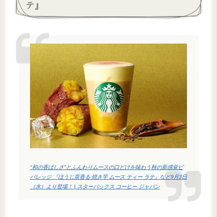
テ』
“和の香ばしさ”とふんわりムースの口どけを味わう秋の新感覚ビ
バレッジ 『ほうじ茶香る 焼き芋 ムース ティー ラテ』など9月3日
（水）より登場！ | スターバックス コーヒー ジャパン