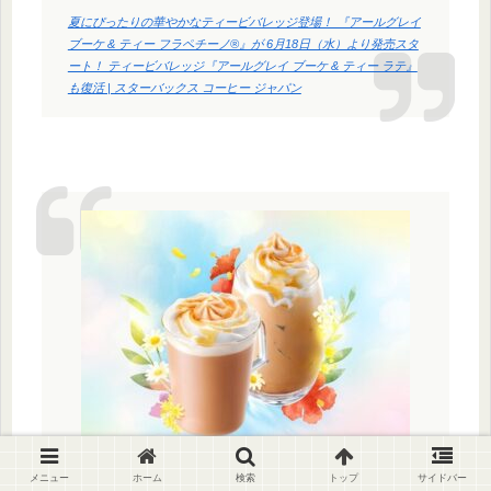
夏にぴったりの華やかなティービバレッジ登場！ 『アールグレイ
ブーケ & ティー フラペチーノ®』が 6月18日（水）より発売スタ
ート！ ティービバレッジ『アールグレイ ブーケ & ティー ラテ』
も復活 | スターバックス コーヒー ジャパン
メニュー
ホーム
検索
トップ
サイドバー