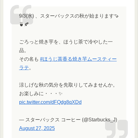
9/3(水) 、スターバックスの秋が始まります🍠
🍵🍂
ごろっと焼き芋を、ほうじ茶で冷やした一
品。
その名も
#ほうじ茶香る焼き芋ムースティー
ラテ
。
涼しげな秋の気分を先取りしてみませんか。
お楽しみに・・・✨
pic.twitter.com/dFQdg8qXDd
— スターバックス コーヒー (@Starbucks_J)
August 27, 2025