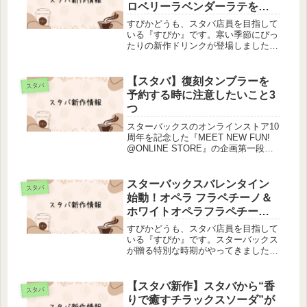
ロベリーラベンダーラテを楽
しもう！
すぴかどうも、スタバ店員を目指して
いる『すぴか』です。寒い季節にぴっ
たりの新作ドリンクが登場しました！
スターバックスが誇る深みのあるほう
じ茶を使用した、ほうじ茶もちっとフ
ラペチーノ、ほうじ茶まろやかキャラ
【スタバ】復刻タンブラーを
スタバ
メルティーラテ、そして芳醇な味わい
予約する時に注意したいこと3
の...
つ
スターバックスのオンラインストア10
周年を記念した『MEET NEW FUN!
@ONLINE STORE』の企画第一段、
歴代人気タンブラー投票で復刻販売さ
れる3本が発表されました。それと同
時に7月2日から予約が始まり、7月16
スターバックスバレンタイン
スタバ
日まで予約受...
始動！オペラ フラペチーノ＆
ホワイトオペラフラペチーノ
新登場
すぴかどうも、スタバ店員を目指して
いる『すぴか』です。スターバックス
が贈る特別な時期がやってきました！
バレンタインシーズンに相応しい、フ
ランスの伝統的なチョコレートケー
キ"オペラ"をイメージした2つのプレ
【スタバ新作】スタバから“香
スタバ
ミアムなフラペチーノが、待望の登場
りで癒すチラックスソーダ”が
で...