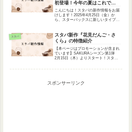
初登場！今年の夏はこれで決
まり！
こんにちは！スタバの新作情報をお届
けします！2025年4月25日（金）か
ら、スターバックスに新しいタイプの
ドリンク「チラックス ソーダ」が登
場します。「香るソーダで、キモチ軽
く。」をコンセプトにした、これから
スタバ新作『花見だんご・さ
スタバ
の季節にぴったりの爽やかなドリン...
くら』の特徴紹介
【本ページはプロモーションが含まれ
ています】SAKURAシーズン第1弾
2月15日（木）よりスタート！スター
バックス コーヒー ジャパンは、2024
年2月15日（木）よりSAKURAシーズ
ンをスタートすることを発表しまし
た。お花見で定番の三...
スポンサーリンク