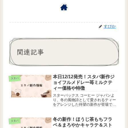
すぴか
関連記事
本日12/12発売！スタバ新作ジ
スタバ
ョイフルメドレー苺ミルクテ
ィー価格や特徴
スターバックス コーヒー ジャパンよ
り、冬の風物詩として愛されるティー
をアレンジした待望の新作が登場で
す。本日2025年12月12日（金）から
全国の店舗（一部除く）にて「ジョイ
フルメドレー 苺 ミルク ティー」が販
冬の新作！ほうじ茶もちフラ
スタバ
売開始となりました。この記...
ペ＆まろやかキャラテ＆スト