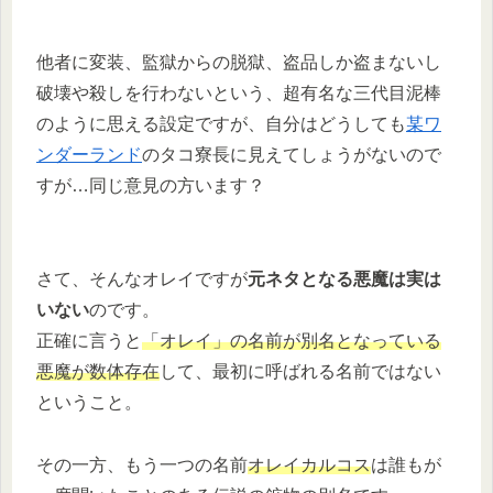
他者に変装、監獄からの脱獄、盗品しか盗まないし
破壊や殺しを行わないという、超有名な三代目泥棒
のように思える設定ですが、自分はどうしても
某ワ
ンダーランド
のタコ寮長に見えてしょうがないので
すが…同じ意見の方います？
さて、そんなオレイですが
元ネタとなる悪魔は実は
いない
のです。
正確に言うと
「オレイ」の名前が別名となっている
悪魔が数体存在
して、最初に呼ばれる名前ではない
ということ。
その一方、もう一つの名前
オレイカルコス
は誰もが