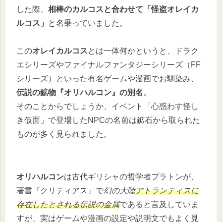
した際、
相棒のカルコスと合わせて「怪盗オレイカ
ルコス」
と名乗っていました。
この
オレイカルコス
とは一体何かというと、ドラク
エシリーズやファイナルファンタジーシリーズ（FF
シリーズ）といった有名ゲームや漫画でお馴染み、
伝説の鉱物『オリハルコン』の別名
。
そのことからでしょうか、イベント「心惑わす怪し
き仮面」で登場したNPCの名前は鉱石から取られた
ものが多く見られました。
オリハルコン
は古代ギリシャの哲学者プラトンが、
著書『クリティアス』で
幻の大陸
アトランティスに
存在したとされる伝説の金属
であると言及していま
すが、実はゲームや漫画の設定や説明文でもよく見