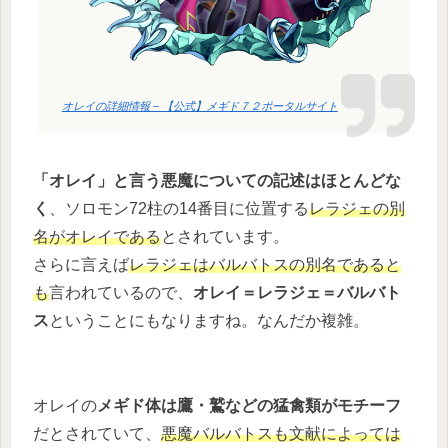
オレイの詳細情報 – 【公式】メギド７２ポータルサイト
「オレイ」と言う悪魔についての記述はほとんどな
く
、ソロモン72柱の14番目に位置する
レラジェの別
名がオレイである
とされています。
さらに言えば
レラジェはバルバトスの別名であると
も
言われているので、
オレイ＝レラジェ＝バルバト
ス
ということにもなりますね。なんだか複雑。
オレイの
メギド体は鷹・鷲などの猛禽類がモチーフ
だとされていて、
悪魔バルバトスも文献によっては