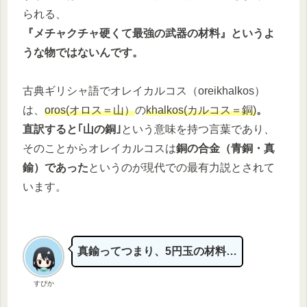
られる、
『
メチャクチャ硬くて最強の武器の材料』というよ
うな物ではないんです。
古典ギリシャ語でオレイカルコス（oreikhalkos）
は、
oros(オロス＝山）
の
khalkos(カルコス＝銅)
。
直訳すると｢山の銅｣
という意味を持つ言葉であり、
そのことからオレイカルコスは
銅の合金（青銅・真
鍮）であった
というのが現代での最有力説とされて
います。
真鍮ってつまり、5円玉の材料…
すぴか