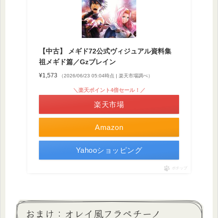
【中古】 メギド72公式ヴィジュアル資料集
祖メギド篇／Gzブレイン
¥1,573
（2026/06/23 05:04時点 | 楽天市場調べ）
＼楽天ポイント4倍セール！／
楽天市場
Amazon
Yahooショッピング
ポチップ
おまけ：オレイ風フラペチーノ