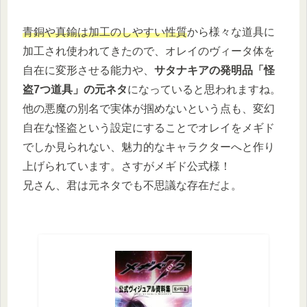
青銅や真鍮は加工のしやすい性質
から様々な道具に
加工され使われてきたので、オレイのヴィータ体を
自在に変形させる能力や、
サタナキアの発明品「怪
盗7つ道具」の元ネタ
になっていると思われますね。
他の悪魔の別名で実体が掴めないという点も、変幻
自在な怪盗という設定にすることでオレイをメギド
でしか見られない、魅力的なキャラクターへと作り
上げられています。さすがメギド公式様！
兄さん、君は元ネタでも不思議な存在だよ。