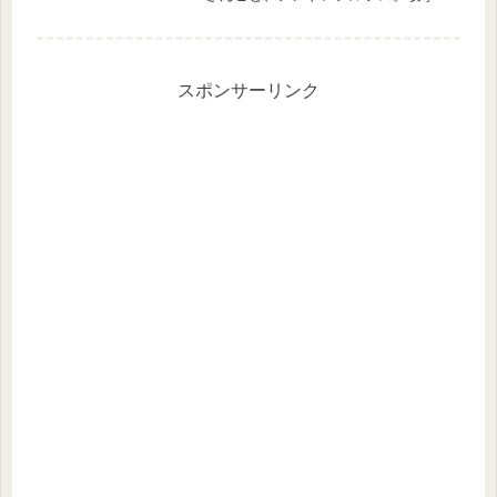
サポートともに優秀で、Rバラムのマ
スエフェクト＋アタック強化したレベ
ル10奥義は3ターンの間、ダメージ軽
減100％という驚異の性能。メギド...
スポンサーリンク