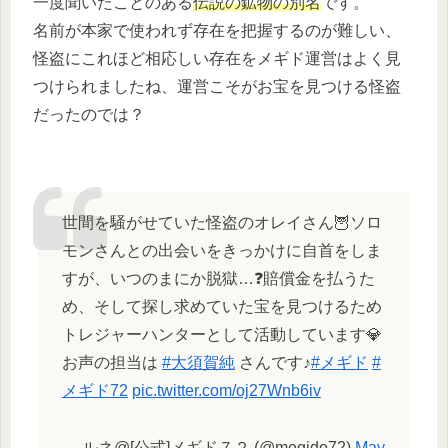
一度聞いたことのある
伝説の鉱物の別名
です。
名前が本家で使われず存在を把握するのが難しい、
怪盗にこれほど相応しい存在をメギド運営はよく見
つけられましたね、運営こそがお宝を見つける怪盗
だったのでは？
世間を騒がせていた怪盗のオレイさん🦉ソロ
モンさんとの出会いをきっかけに自首をしま
すが、いつのまにか脱獄…❓賠償金を払うた
め、そして探し求めていた宝を見つけるため
トレジャーハンターとして活動しています💎
お声の担当は
#大須賀純
さんです♪
#メギド
#
メギド72
pic.twitter.com/oj27Wnb6iv
— ルネ@[公式]メギド７２ (@megido72)
May