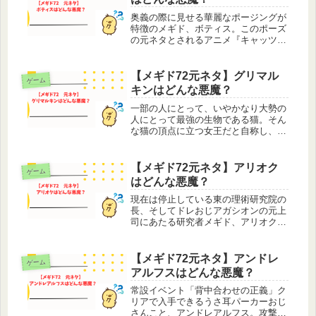
ン...
奥義の際に見せる華麗なポージングが
特徴のメギド、ボティス。このポーズ
の元ネタとされるアニメ『キャッツア
イ』は2025年に完全新作アニメ化でリ
メイクされるそうです。ディズニープ
ラスの「スター」で独占配信とのこと
【メギド72元ネタ】グリマル
ゲーム
なので、見たい方は要チェック。そ...
キンはどんな悪魔？
一部の人にとって、いやかなり大勢の
人にとって最強の生物である猫。そん
な猫の頂点に立つ女王だと自称し、
人々を「下僕」と呼ぶ、気ままに生き
るまさに猫なメギド、グリマルキン。
普段は猫として過ごしていながらもメ
【メギド72元ネタ】アリオク
ゲーム
インストーリーでの意外な活躍と、こ
はどんな悪魔？
れま...
現在は停止している東の理術研究院の
長、そしてドレおじアガシオンの元上
司にあたる研究者メギド、アリオク。
ミステリアスな印象と口元のほくろが
セクシーなお姉さん、中の人はフルー
レティでおなじみ道井 悠さんです。
【メギド72元ネタ】アンドレ
ゲーム
最初に名前が出たのはイベント「この
アルフスはどんな悪魔？
手...
常設イベント「背中合わせの正義」ク
リアで入手できるうさ耳パーカーおじ
さんこと、アンドレアルフス。攻撃・