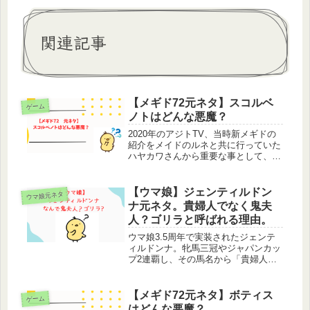
関連記事
【メギド72元ネタ】スコルベ
ゲーム
ノトはどんな悪魔？
2020年のアジトTV、当時新メギドの
紹介をメイドのルネと共に行っていた
ハヤカワさんから重要な事として、
「ゼパルの特性条件に合う」「パイモ
ンの特性・覚醒スキルは無効」である
と直々に紹介され、ソロモン王たちを
【ウマ娘】ジェンティルドン
ウマ娘元ネタ
驚かせた男の娘メギド、スコルベノ
ナ元ネタ。貴婦人でなく鬼夫
ト...
人？ゴリラと呼ばれる理由。
ウマ娘3.5周年で実装されたジェンテ
ィルドンナ。牝馬三冠やジャパンカッ
プ2連覇し、その馬名から「貴婦人」
の異名でも呼ばれました。しかしネッ
トでは『鬼婦人』『ゴリラ』といった
言葉が出てきて不思議に思いませんで
【メギド72元ネタ】ボティス
ゲーム
したか？そこでこの記事では、ジェ
はどんな悪魔？