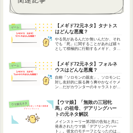
【メギド72元ネタ】タナトス
ゲーム
はどんな悪魔？
やる気があるんだか無いんだか、それ
でも「死」に関することがあれば嬉々
として積極的に行動するメギド、タナ
トス。タナトスの担当声優さんを知
り、是非とも、それはもう是非とも
「お父様（子安武人さん）」にもメギ
【メギド72元ネタ】フォルネ
ゲーム
ドに出演してほしい！『おとうさん』
ウスはどんな悪魔？
の声頼...
自称「ソロモンの親友」、ソロモンに
対し友好的に振る舞う爽やかなイケメ
ン…だがカウンターのキャラストがト
ップクラスにヤバいことで有名なメギ
ド、フォルネウス。その問題ありな性
格は、一周年記念開発者コメントリレ
【ウマ娘】「無敗の三冠牝
ウマ娘元ネタ
ーでディレクターの宍倉さんが語った
馬」の祖母、デアリングハー
程...
トの元ネタ解説
メインストーリー第2部の告知と共に
発表されたウマ娘「デアリングハー
ト」。彼女のモチーフとなったのはラ