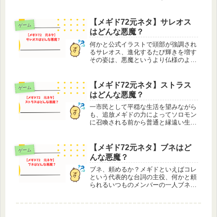
インクラフトやエアメサイア、シーザ
リオらと同じ「05世代」の牝馬クラシ
ックを戦い抜き、引退後は「史上初の
【メギド72元ネタ】サレオス
ゲーム
無敗牝馬三冠」を達成する名馬の祖母
はどんな悪魔？
と...
何かと公式イラストで頭部が強調され
るサレオス、進化するたび輝きを増す
その姿は、悪魔というより仏様のよう
です。メギドの世界にも宗教はあるこ
とはあるのですが、仏教も？カクリヨ
だったら似たような宗教があるんじゃ
【メギド72元ネタ】ストラス
ゲーム
ないか？でも本人の仕事は渡し守、そ
はどんな悪魔？
し...
一市民として平穏な生活を望みながら
も、追放メギドの力によってソロモン
に召喚される前から普通と縁遠い生活
を送っていたメギド、ストラス。学校
を卒業後、強さを見込まれてトーア公
国の騎士団にスカウトされるという、
【メギド72元ネタ】ブネはど
ゲーム
人によっては羨ましいエリート街道を
んな悪魔？
進...
ブネ、頼めるか？メギドといえばコレ
という代表的な台詞の主役、何かと頼
られるいつものメンバーの一人ブネ。
しかしこの有名な台詞は、2020年に公
式生放送されたシルバーウィーク特別
企画 『メギド７２-autumn festa- クイ
ズ メギマニア...