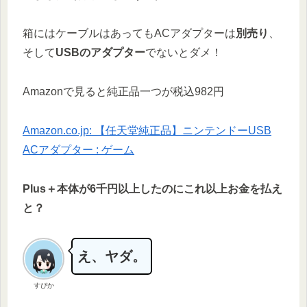
箱にはケーブルはあってもACアダプターは
別売り
、
そして
USBのアダプター
でないとダメ！
Amazonで見ると純正品一つが税込982円
Amazon.co.jp: 【任天堂純正品】ニンテンドーUSB
ACアダプター : ゲーム
Plus＋本体が6千円以上したのにこれ以上お金を払え
と？
え、ヤダ。
すぴか