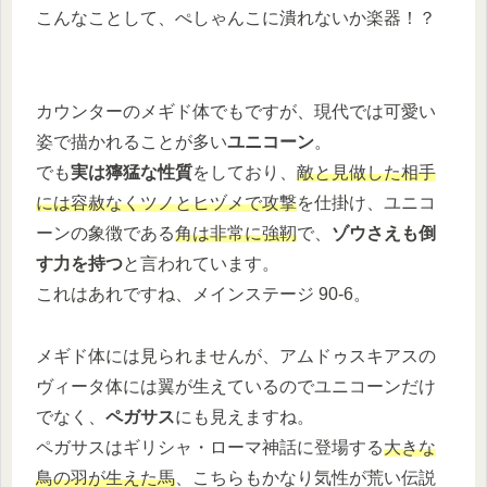
こんなことして、ぺしゃんこに潰れないか楽器！？
カウンターのメギド体でもですが、現代では可愛い
姿で描かれることが多い
ユニコーン
。
でも
実は獰猛な性質
をしており、
敵と見做した相手
には容赦なくツノとヒヅメで攻撃
を仕掛け、ユニコ
ーンの象徴である
角は非常に強靭
で、
ゾウさえも倒
す力を持つ
と言われています。
これはあれですね、メインステージ 90-6。
メギド体には見られませんが、アムドゥスキアスの
ヴィータ体には翼が生えているのでユニコーンだけ
でなく、
ペガサス
にも見えますね。
ペガサスはギリシャ・ローマ神話に登場する
大きな
鳥の羽が生えた馬
、こちらもかなり気性が荒い伝説