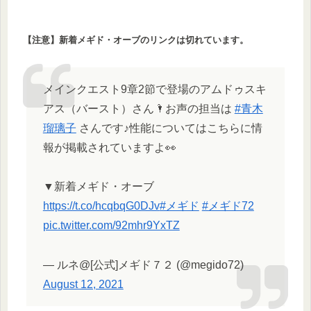
【注意】新着メギド・オーブのリンクは切れています。
メインクエスト9章2節で登場のアムドゥスキ
アス（バースト）さん🌂お声の担当は
#青木
瑠璃子
さんです♪性能についてはこちらに情
報が掲載されていますよ👀
▼新着メギド・オーブ
https://t.co/hcqbqG0DJv
#メギド
#メギド72
pic.twitter.com/92mhr9YxTZ
— ルネ@[公式]メギド７２ (@megido72)
August 12, 2021