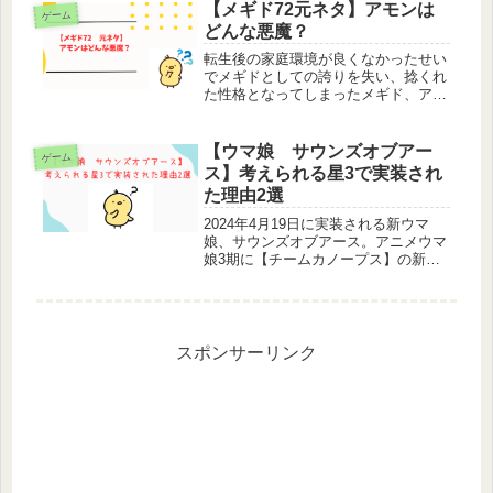
「アニキ」と呼んで慕う様子は見てい
【メギド72元ネタ】アモンは
ゲーム
てとても微笑ましいものがあります
どんな悪魔？
ね、...
転生後の家庭環境が良くなかったせい
でメギドとしての誇りを失い、捻くれ
た性格となってしまったメギド、アモ
ン。何だかんだ言って面倒見が良く、
召喚によって最悪な環境から引き離し
てくれたソロモンには感謝している、
【ウマ娘 サウンズオブアー
ゲーム
つまりツンデレ。β版メギド72で
ス】考えられる星3で実装され
は、...
た理由2選
2024年4月19日に実装される新ウマ
娘、サウンズオブアース。アニメウマ
娘3期に【チームカノープス】の新メ
ンバーとして登場しましたが、すでに
ゲーム内で育成ウマ娘として実装され
ているカノープスメンバーと違い、サ
ウンズオブアースはレアリティ星3...
スポンサーリンク