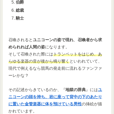
伯爵
総裁
騎士
召喚されると
ユニコーンの姿で現れ
、
召喚者から求
められれば人間の姿
になります。
そして召喚された際には
トランペットをはじめ、あ
らゆる楽器の音が後から鳴り響く
といわれていて、
現代で例えるなら競馬の発走前に流れるファンファ
ーレかな？
その記述からきているのか、『
地獄の辞典
』には
ユ
ニコーンの頭を持ち、岩に座って背中の下のあたり
に置いた金管楽器に体を預けている男性
の挿絵が描
かれています。