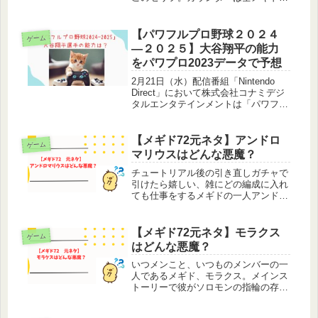
中で第2位のHP、防御力では全メギド
TOP10、みんな大好きﾅﾝﾀﾞｧメギド・
ロノウェ。単体に2ターン無敵付与と
【パワフルプロ野球２０２４
ゲーム
いうただでさえ強力な奥義は...
―２０２５】大谷翔平の能力
をパワプロ2023データで予想
2月21日（水）配信番組「Nintendo
Direct」において株式会社コナミデジ
タルエンタテインメントは「パワフル
プロ野球」シリーズ３０周年記念作品
「パワフルプロ野球２０２４―２０２
５」を発売することを発表しました。
【メギド72元ネタ】アンドロ
ゲーム
「パワプロ３０年のフ...
マリウスはどんな悪魔？
チュートリアル後の引き直しガチャで
引けたら嬉しい、雑にどの編成に入れ
ても仕事をするメギドの一人アンドロ
マリウス。この子とフォラスが序盤で
引けたらかなり攻略が楽になります、
でも最初はアタッカーのゼパルやヒー
【メギド72元ネタ】モラクス
ゲーム
ラーのマルバス・ヴィネが個人的にお
はどんな悪魔？
す...
いつメンこと、いつものメンバーの一
人であるメギド、モラクス。メインス
トーリーで彼がソロモンの指輪の存在
に気付いたことで、壮大なメギド72の
物語が幕が開けました。ソロモンを