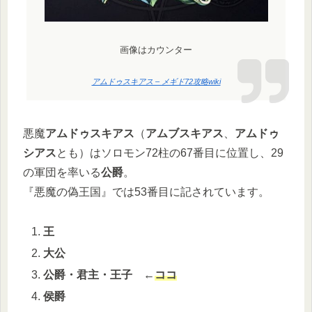
画像はカウンター
アムドゥスキアス – メギド72攻略wiki
悪魔
アムドゥスキアス
（
アムブスキアス
、
アムドゥ
シアス
とも）はソロモン72柱の67番目に位置し、29
の軍団を率いる
公爵
。
『悪魔の偽王国』では53番目に記されています。
王
大公
公爵・君主・王子
←
ココ
侯爵