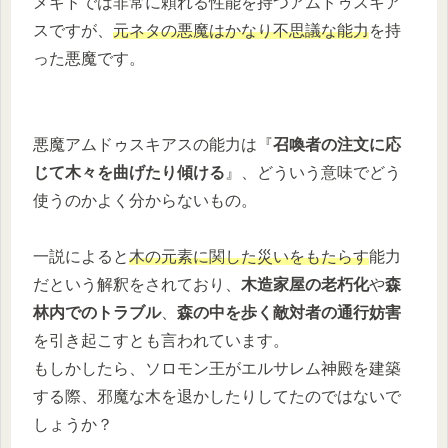
メギドでは非常に頼れる性能を持つアムドゥスキア
スですが、
元ネタの悪魔はかなり不思議な能力
を持
った悪魔です。
悪魔アムドゥスキアスの能力は『
召喚者の注文に応
じて木々を曲げたり傾ける
』、どういう意味でどう
使うのかよく分からないもの。
一説によると
木の元素に関した災いをもたらす
能力
だという解釈をされており、
木造家屋の老朽化
や
森
林内でのトラブル
、
森の中を歩く敵対者の通行妨害
を引き起こすとも言われています。
もしかしたら、ソロモン王がエルサレム神殿を建築
する際、邪魔な木を退かしたりしてたのではないで
しょうか？